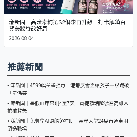
漾新聞｜高流泰精選S2優惠再升級 打卡解鎖百
貨美妝餐飲好康
2026-08-04
推薦新聞
•
漾新聞｜4599幅童畫拒毒！港都反毒盃讓孩子一眼識破
「毒偽裝
•
漾新聞｜暑假血庫只剩4至7天 黃捷賴瑞隆號召高雄人
捲袖救急
•
漾新聞｜免費學AI還能領補助 義守大學24席直通車用
製造職場