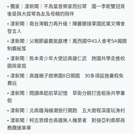
•
獨家｜漾新聞｜不為當音樂家而拉琴 國一李妮雙冠背
後是與大提琴為友及母親的陪伴
•
漾新聞｜南台灣戰力再升級！陳麗娜接掌國民黨文傳會
發言人
•
漾新聞｜父親節最霸氣獻禮！鳳西國中43人會考5A揭開
制霸秘笈
•
漾新聞｜熊本青少年大使訪高雄仁武 跨國共學走進校
園與家庭
•
漾新聞｜高雄親子遊樂園8日開園 30多項設施暑假免
費玩
•
漾新聞｜閱讀串起前草記憶 草衙分館打造祖孫共學暑
假
•
漾新聞｜北高雄海線潮旅行開跑 五大遊程深度玩漁村
•
漾新聞｜柯志恩媒合高雄無人機業者 對接亞利桑那商
務團搶美單