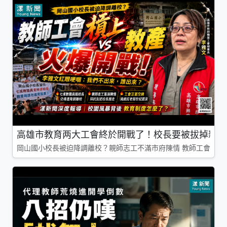
高雄市教育两大工會終於開戰了！校長要被拔掉親師
岡山國小校長被迫降調離校？親師志工不滿市府陳情 教師工會槓上