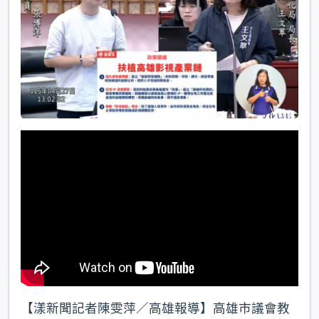
k
【漾新聞記者陳雯萍／高雄報導】高雄市議會教