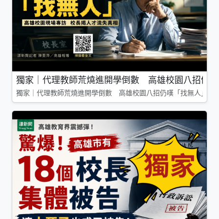
獨家｜代理教師荒燒進開學倒數 高雄校園八招仍嘆
獨家｜代理教師荒燒進開學倒數 高雄校園八招仍嘆「找無人」