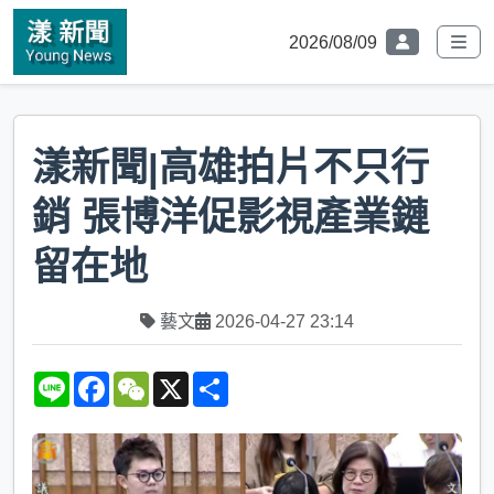
2026/08/09
漾新聞|高雄拍片不只行
銷 張博洋促影視產業鏈
留在地
藝文
2026-04-27 23:14
L
F
W
X
S
i
a
e
h
n
c
C
a
e
e
h
r
b
a
e
o
t
o