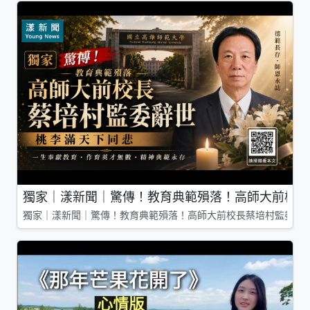
獨家｜漾新聞｜驚傳！教育典範殞落！高師大前校長
獨家｜漾新聞｜驚傳！教育典範殞落！高師大前校長蔡培村監委辭