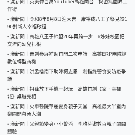
•
漾新聞｜英美韓百萬YouTuber高雄同台 揭密無國界工
作術
•
漾新聞｜令和8年8月8日迎大吉 康裕成八王子祭見證1
90對新人幸福啟程
•
漾新聞｜高雄八王子締盟20年再跨一步 6姊妹校園把
交流向幼兒扎根
•
漾新聞｜青創參展補助首開二次申請 高雄ERP團隊搶
數位轉型商機
•
漾新聞｜洪孟楷南下助陣柯志恩 劍指綠營食安防疫爭
議
•
漾新聞｜祖孫放下手機一起玩 高雄首創《家．幸福
城》桌遊亮相
•
漾新聞｜火車醫院華麗變身親子天堂 高雄最大半室內
樂園開幕湧人潮
•
漾新聞｜父親節變身小小警消 李雅芬邀數百親子闖關
體驗