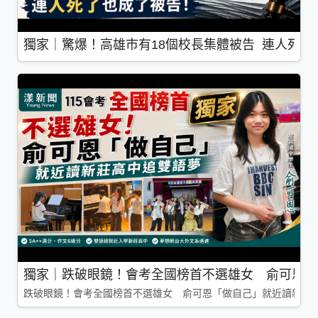
獨家｜驚爆！高雄市有18個校長集體被告 連人死了
獨家｜跌破眼鏡！會考全國榜首不選雄女 俞可恩「
跌破眼鏡！會考全國榜首不選雄女 俞可恩「做自己」就近讀新莊