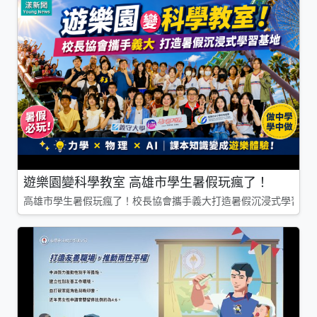
遊樂園變科學教室 高雄市學生暑假玩瘋了！
高雄市學生暑假玩瘋了！校長協會攜手義大打造暑假沉浸式學習基地