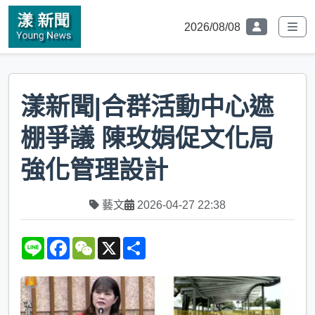
2026/08/08
漾新聞|合群活動中心遮
棚爭議 陳玫娟促文化局
強化管理設計
藝文
2026-04-27 22:38
L
F
W
X
S
i
a
e
h
n
c
C
a
e
e
h
r
b
a
e
o
t
o