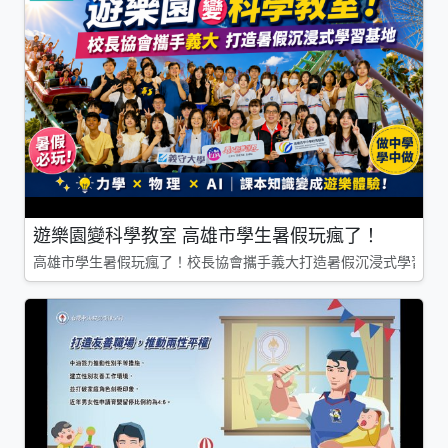
遊樂園變科學教室 高雄市學生暑假玩瘋了！
高雄市學生暑假玩瘋了！校長協會攜手義大打造暑假沉浸式學習基地