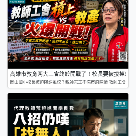
高雄市教育两大工會終於開戰了！校長要被拔掉親師
岡山國小校長被迫降調離校？親師志工不滿市府陳情 教師工會槓上