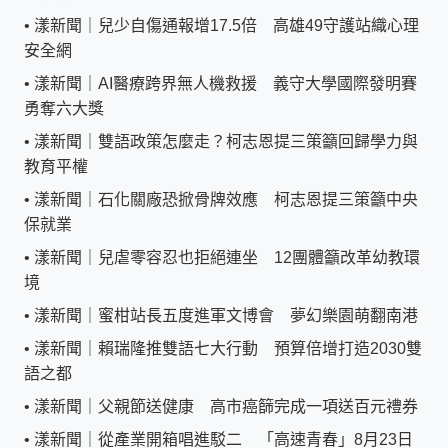
•
漾新聞｜兒少自傷通報增17.5倍 高雄49守護站織心理
安全網
•
漾新聞｜AI醫療跨界無人機救援 義守大學國際發明賽
勇奪六大獎
•
漾新聞｜雙語政策怎麼走？柯志恩提三策籲回歸學力與
教育平權
•
漾新聞｜石化關廠恐掀骨牌效應 柯志恩提三策籲中央
保就業
•
漾新聞｜兒虐零容忍也拒絕連坐 12團體籲改革幼教環
境
•
漾新聞｜蜜柑站長五度進軍文博會 夢幻樂園萌翻南港
•
漾新聞｜賴瑞隆推雙語七大行動 預算倍增打造2030雙
語之都
•
漾新聞｜父親節送健康 高市癌篩完成一項送百元禮券
•
漾新聞｜從產業開箱唱進駁二 「高速青春」8月23日