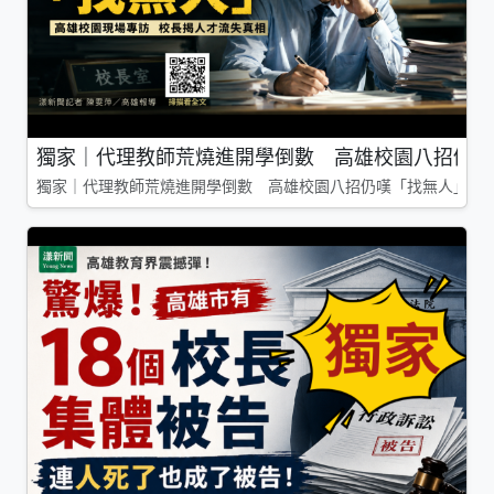
獨家｜代理教師荒燒進開學倒數 高雄校園八招仍嘆
獨家｜代理教師荒燒進開學倒數 高雄校園八招仍嘆「找無人」