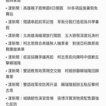
園與家庭
•
漾新聞｜高雄親子遊樂園8日開園 30多項設施暑假免
費玩
•
漾新聞｜閱讀串起前草記憶 草衙分館打造祖孫共學暑
假
•
漾新聞｜北高雄海線潮旅行開跑 五大遊程深度玩漁村
•
漾新聞｜柯志恩媒合高雄無人機業者 對接亞利桑那商
務團搶美單
•
漾新聞｜疫苗採購爭議再起 柯志恩拒向陳時中道歉反
擊賴瑞隆
•
漾新聞｜雙語教育政策隔空交鋒 柯競辦籲賴瑞隆回歸
專業
•
漾新聞｜雙語政策攻防再升溫 賴瑞隆競辦五點反擊柯
志恩
•
漾新聞｜城鎮韌性演習登場 張博洋實測物資配售籲強
化民防