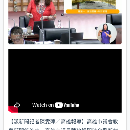
k
【漾新聞記者陳雯萍／高雄報導】高雄市議會教