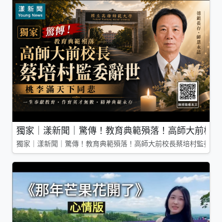
獨家｜漾新聞｜驚傳！教育典範殞落！高師大前校長
獨家｜漾新聞｜驚傳！教育典範殞落！高師大前校長蔡培村監委辭