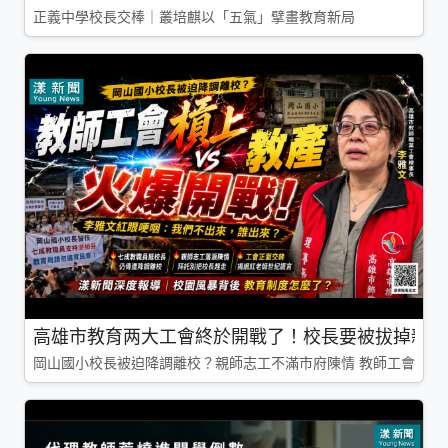
正義中學校長交棒｜叢培麒以「五氣」擘畫教育新局
高雄市教育两大工會終於開戰了！校長要被拔掉親師
岡山國小校長被迫降調離校？親師志工不滿市府陳情 教師工會槓上