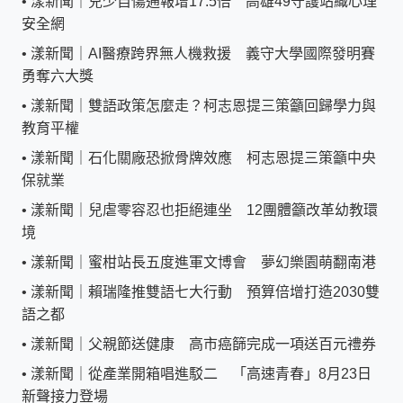
•
漾新聞｜兒少自傷通報增17.5倍 高雄49守護站織心理
安全網
•
漾新聞｜AI醫療跨界無人機救援 義守大學國際發明賽
勇奪六大獎
•
漾新聞｜雙語政策怎麼走？柯志恩提三策籲回歸學力與
教育平權
•
漾新聞｜石化關廠恐掀骨牌效應 柯志恩提三策籲中央
保就業
•
漾新聞｜兒虐零容忍也拒絕連坐 12團體籲改革幼教環
境
•
漾新聞｜蜜柑站長五度進軍文博會 夢幻樂園萌翻南港
•
漾新聞｜賴瑞隆推雙語七大行動 預算倍增打造2030雙
語之都
•
漾新聞｜父親節送健康 高市癌篩完成一項送百元禮券
•
漾新聞｜從產業開箱唱進駁二 「高速青春」8月23日
新聲接力登場