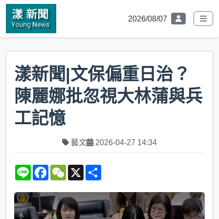
2026/08/07
漾新聞|文保偏重日治？
陳麗娜批忽視大林蒲與兵
工記憶
藝文
2026-04-27 14:34
L
F
W
X
S
i
a
e
h
n
c
C
a
e
e
h
r
b
a
e
o
t
o