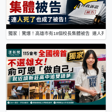
獨家｜驚爆！高雄市有18個校長集體被告 連人死了