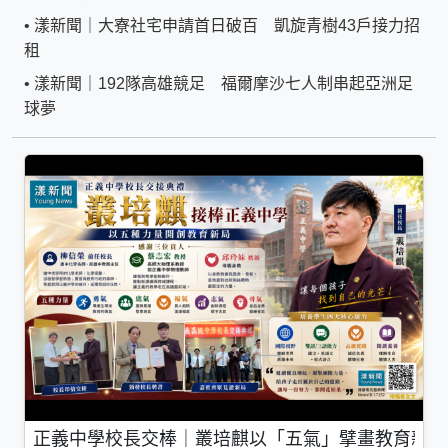
•
漾新聞｜大寮社宅申請首日破百 凱旋青樹43戶接力招
租
•
漾新聞｜192隊高雄競足 福爾摩沙七人制串起亞洲足
球夢
正義中學校長交棒｜叢培麒以「五氣」擘畫教育新局