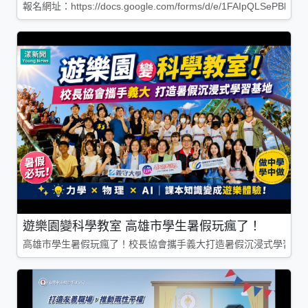
報名網址：https://docs.google.com/forms/d/e/1FAIpQLSePBleg
遊樂園變科學教室 高雄市學生暑假玩瘋了！
高雄市學生暑假玩瘋了！校長協會攜手義大打造暑假沉浸式學習基地