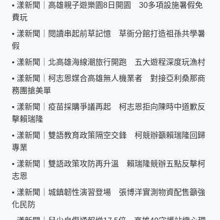
•
漾新聞｜高雄親子遊樂園8日開園 30多項設施暑假免
費玩
•
漾新聞｜閱讀串起前草記憶 草衙分館打造祖孫共學暑
假
•
漾新聞｜北高雄海線潮旅行開跑 五大遊程深度玩漁村
•
漾新聞｜柯志恩媒合高雄無人機業者 對接亞利桑那商
務團搶美單
•
漾新聞｜疫苗採購爭議再起 柯志恩拒向陳時中道歉反
擊賴瑞隆
•
漾新聞｜雙語教育政策隔空交鋒 柯競辦籲賴瑞隆回歸
專業
•
漾新聞｜雙語政策攻防再升溫 賴瑞隆競辦五點反擊柯
志恩
•
漾新聞｜城鎮韌性演習登場 張博洋實測物資配售籲強
化民防