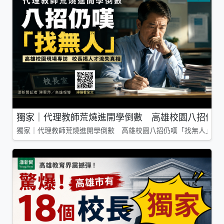
獨家｜代理教師荒燒進開學倒數 高雄校園八招仍嘆
獨家｜代理教師荒燒進開學倒數 高雄校園八招仍嘆「找無人」