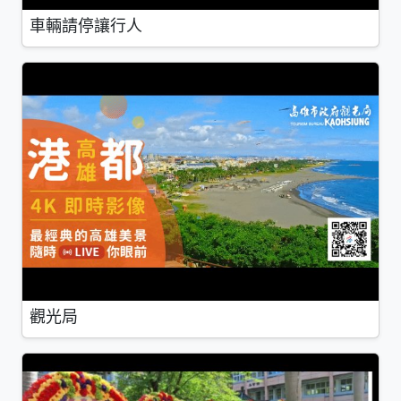
車輛請停讓行人
觀光局