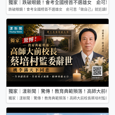
獨家｜跌破眼鏡！會考全國榜首不選雄女 俞可恩「
跌破眼鏡！會考全國榜首不選雄女 俞可恩「做自己」就近讀新莊
獨家｜漾新聞｜驚傳！教育典範殞落！高師大前校長
獨家｜漾新聞｜驚傳！教育典範殞落！高師大前校長蔡培村監委辭