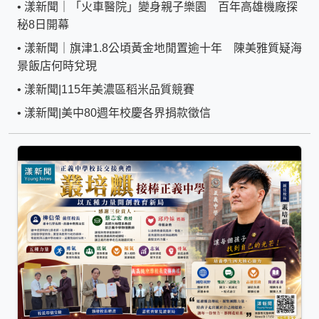
•
漾新聞｜「火車醫院」變身親子樂園 百年高雄機廠探
秘8日開幕
•
漾新聞｜旗津1.8公頃黃金地閒置逾十年 陳美雅質疑海
景飯店何時兌現
•
漾新聞|115年美濃區稻米品質競賽
•
漾新聞|美中80週年校慶各界捐款徵信