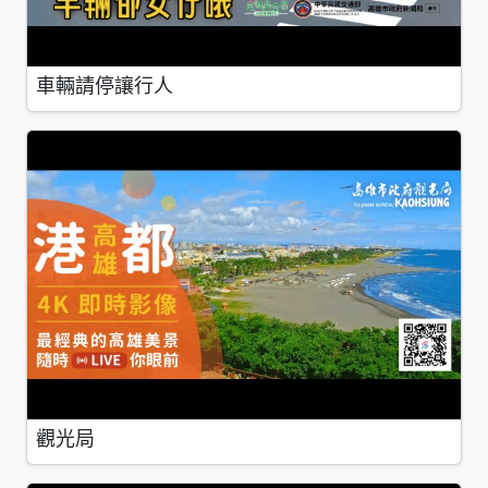
車輛請停讓行人
觀光局