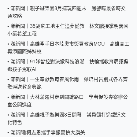
•
漾新聞｜親子遊樂園8月連玩四週末 鳳警曝最省時交
通攻略
•
漾新聞｜35歲棄工地主任追夢從教 林文鵬接掌明義國
小築希望工程
•
漾新聞｜高雄牽手日本陸奧市簽署教育MOU 高雄高工
再添國際姊妹校
•
漾新聞｜91隊智控對決掀科技浪潮 扶輪攜教育局讓偏
鄉孩子駕馭AI
•
漾新聞｜一生奉獻教育春風化雨 蔡培村告別式各界齊
聚淚送教育典範
•
漾新聞｜大林蒲遷村走到關鍵路口 學者促設專案辦公
室公開進度
•
漾新聞｜高雄親子遊樂園8日開幕 議員籲打造鐵道文
化特色
•
漾新聞|柯志恩攜手李振豪拚大旗美