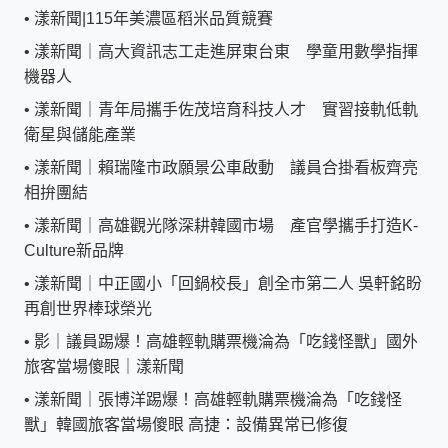
•
漾新聞|115年美濃區稻米品質競賽
•
漾新聞｜高大資訊志工走進屏東台東 學童用數學指揮
機器人
•
漾新聞｜青年局攜手佐茂培育科技人才 實習接軌低軌
衛星與儲能產業
•
漾新聞｜賴瑞隆市政願景公車啟動 議員合掛看板齊亮
相拚團結
•
漾新聞｜高雄觀光隊深耕韓國市場 產官學攜手打造K-
Culture新品牌
•
漾新聞｜中正國小「回鍋校長」創全市第二人 吳軒銘盼
再創世界棒球榮光
•
影｜議員踢爆！高雄輕軌購票機淪為「吃錢怪獸」國外
旅客當場傻眼｜漾新聞
•
漾新聞｜張博洋踢爆！高雄輕軌購票機淪為「吃錢怪
獸」韓國旅客當場傻眼 高捷：設備異常已修復