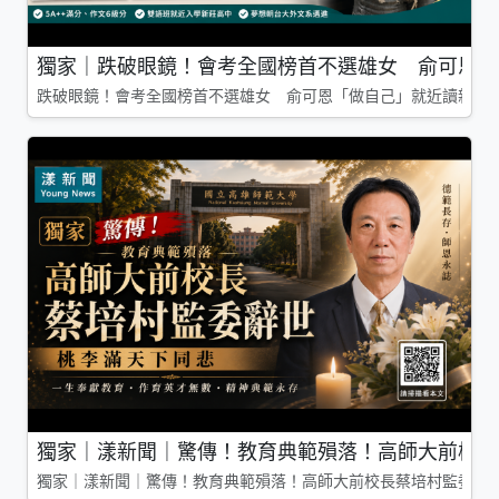
獨家｜跌破眼鏡！會考全國榜首不選雄女 俞可恩「
跌破眼鏡！會考全國榜首不選雄女 俞可恩「做自己」就近讀新莊
獨家｜漾新聞｜驚傳！教育典範殞落！高師大前校長
獨家｜漾新聞｜驚傳！教育典範殞落！高師大前校長蔡培村監委辭