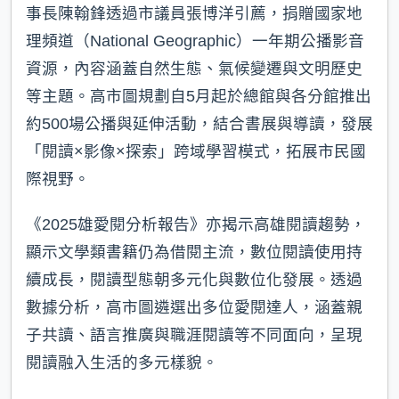
事長陳翰鋒透過市議員張博洋引薦，捐贈國家地
理頻道（National Geographic）一年期公播影音
資源，內容涵蓋自然生態、氣候變遷與文明歷史
等主題。高市圖規劃自5月起於總館與各分館推出
約500場公播與延伸活動，結合書展與導讀，發展
「閱讀×影像×探索」跨域學習模式，拓展市民國
際視野。
《2025雄愛閱分析報告》亦揭示高雄閱讀趨勢，
顯示文學類書籍仍為借閱主流，數位閱讀使用持
續成長，閱讀型態朝多元化與數位化發展。透過
數據分析，高市圖遴選出多位愛閱達人，涵蓋親
子共讀、語言推廣與職涯閱讀等不同面向，呈現
閱讀融入生活的多元樣貌。