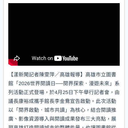
k
【漾新聞記者陳雯萍／高雄報導】高雄市立圖書
館「2026世界閱讀日──閱界探索．漫遊未來」系
列活動正式登場，於4月25日下午舉行記者會，由
議長康裕成攜手館長李金鴦宣告啟動。此次活動
以「閱界啟動．城市共讀」為核心，結合閱讀推
廣、影像資源導入與閱讀成果發布三大亮點，展
現高雄打造閱讀城市的整體能量，也讓圖書館從