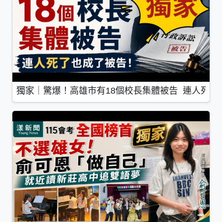
獨家｜驚爆！高雄市有18個校長集體被告 連人死了