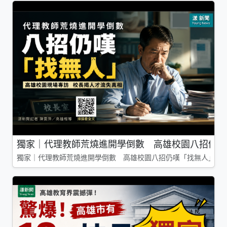
獨家｜代理教師荒燒進開學倒數 高雄校園八招仍嘆
獨家｜代理教師荒燒進開學倒數 高雄校園八招仍嘆「找無人」