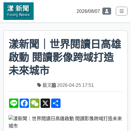
2026/08/07
漾新聞｜世界閱讀日高雄
啟動 閱讀影像跨域打造
未來城市
藝文
2026-04-25 17:51
L
F
W
X
S
i
a
e
h
n
c
C
a
e
e
h
r
b
a
e
o
t
o