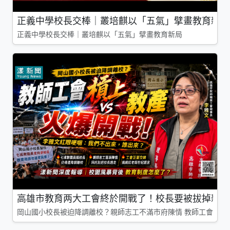
正義中學校長交棒｜叢培麒以「五氣」擘畫教育新局
正義中學校長交棒｜叢培麒以「五氣」擘畫教育新局
高雄市教育两大工會終於開戰了！校長要被拔掉親師
岡山國小校長被迫降調離校？親師志工不滿市府陳情 教師工會槓上