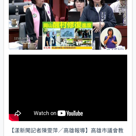
k
【漾新聞記者陳雯萍／高雄報導】高雄市議會教