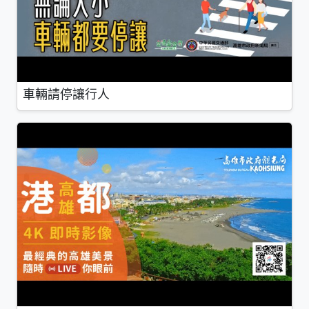
車輛請停讓行人