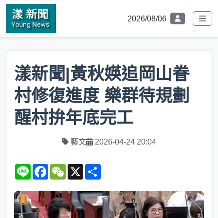
2026/08/06
漾新聞|黃秋媖追岡山眷
村修復進度 樂群待規劃
醒村拚年底完工
藝文
2026-04-24 20:04
L
F
W
X
S
i
a
e
h
n
c
C
a
e
e
h
r
b
a
e
o
t
o