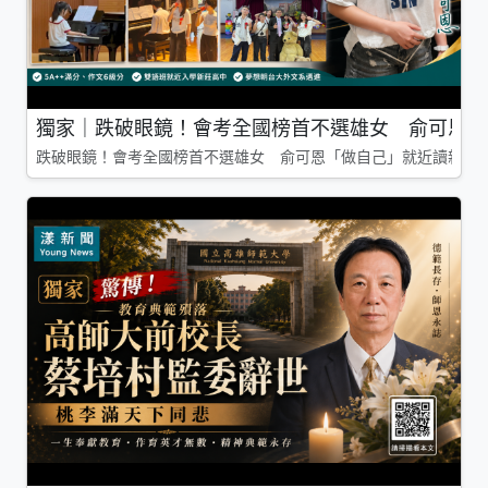
獨家｜跌破眼鏡！會考全國榜首不選雄女 俞可恩「
跌破眼鏡！會考全國榜首不選雄女 俞可恩「做自己」就近讀新莊