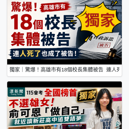
獨家｜驚爆！高雄市有18個校長集體被告 連人死了