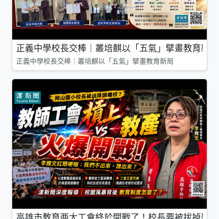
正義中學校長交棒｜叢培麒以「五氣」擘畫教育新局
正義中學校長交棒｜叢培麒以「五氣」擘畫教育新局
高雄市教育两大工會終於開戰了！校長要被拔掉親師