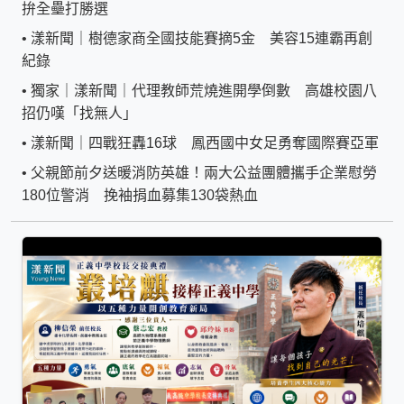
拚全壘打勝選
•
漾新聞｜樹德家商全國技能賽摘5金 美容15連霸再創
紀錄
•
獨家｜漾新聞｜代理教師荒燒進開學倒數 高雄校園八
招仍嘆「找無人」
•
漾新聞｜四戰狂轟16球 鳳西國中女足勇奪國際賽亞軍
•
父親節前夕送暖消防英雄！兩大公益團體攜手企業慰勞
180位警消 挽袖捐血募集130袋熱血