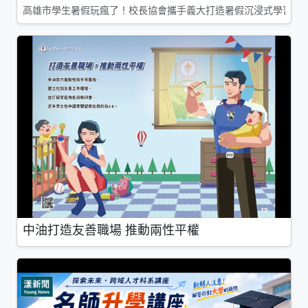
高雄市學生暑假玩瘋了！校長協會攜手義大打造暑假沉浸式學習基地
中油打造友善職場 推動兩性平權