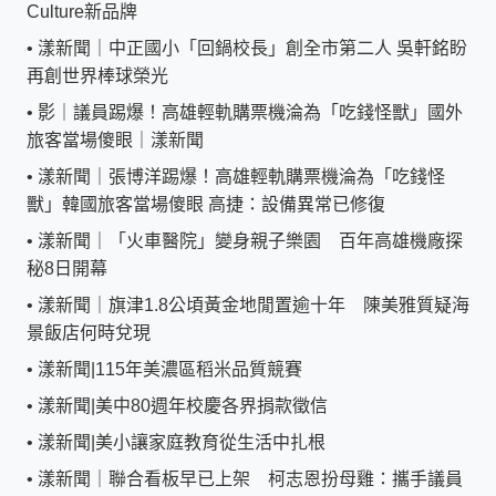
Culture新品牌
•
漾新聞｜中正國小「回鍋校長」創全市第二人 吳軒銘盼
再創世界棒球榮光
•
影｜議員踢爆！高雄輕軌購票機淪為「吃錢怪獸」國外
旅客當場傻眼｜漾新聞
•
漾新聞｜張博洋踢爆！高雄輕軌購票機淪為「吃錢怪
獸」韓國旅客當場傻眼 高捷：設備異常已修復
•
漾新聞｜「火車醫院」變身親子樂園 百年高雄機廠探
秘8日開幕
•
漾新聞｜旗津1.8公頃黃金地閒置逾十年 陳美雅質疑海
景飯店何時兌現
•
漾新聞|115年美濃區稻米品質競賽
•
漾新聞|美中80週年校慶各界捐款徵信
•
漾新聞|美小讓家庭教育從生活中扎根
•
漾新聞｜聯合看板早已上架 柯志恩扮母雞：攜手議員