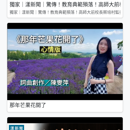
獨家｜漾新聞｜驚傳！教育典範殞落！高師大前校長
獨家｜漾新聞｜驚傳！教育典範殞落！高師大前校長蔡培村監委辭
那年芒果花開了