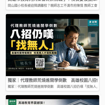
岡山國小校長被迫降調離校？親師志工不滿市府陳情 教師工會槓上
獨家｜代理教師荒燒進開學倒數 高雄校園八招仍嘆
獨家｜代理教師荒燒進開學倒數 高雄校園八招仍嘆「找無人」