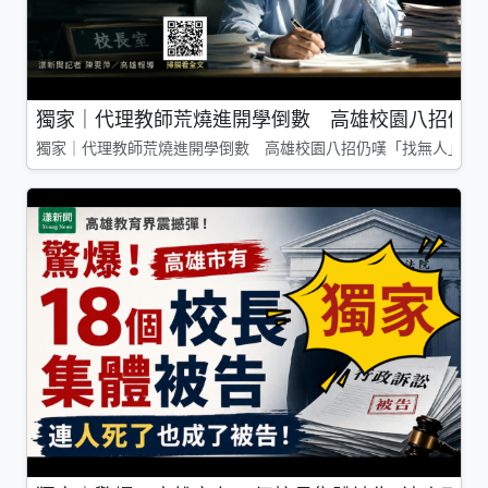
獨家｜代理教師荒燒進開學倒數 高雄校園八招仍嘆
獨家｜代理教師荒燒進開學倒數 高雄校園八招仍嘆「找無人」