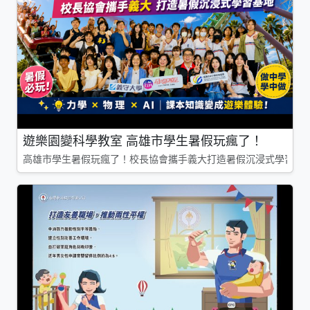
遊樂園變科學教室 高雄市學生暑假玩瘋了！
高雄市學生暑假玩瘋了！校長協會攜手義大打造暑假沉浸式學習基地