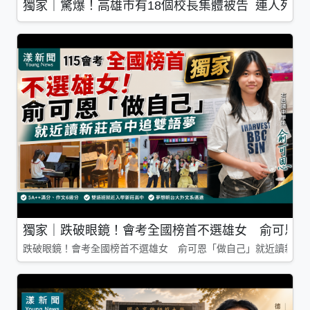
獨家｜驚爆！高雄市有18個校長集體被告 連人死了
獨家｜跌破眼鏡！會考全國榜首不選雄女 俞可恩「
跌破眼鏡！會考全國榜首不選雄女 俞可恩「做自己」就近讀新莊