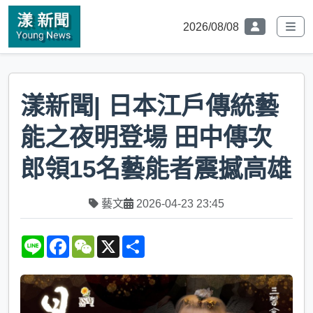
2026/08/08
漾新聞| 日本江戶傳統藝
能之夜明登場 田中傳次
郎領15名藝能者震撼高雄
藝文
2026-04-23 23:45
L
F
W
X
S
i
a
e
h
n
c
C
a
e
e
h
r
b
a
e
o
t
o