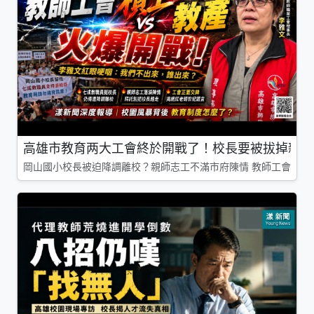
高雄市教育两大工會終於開戰了！校長要被拔掉親師
岡山國小校長被迫降調離校？親師志工不滿市府陳情 教師工會槓上