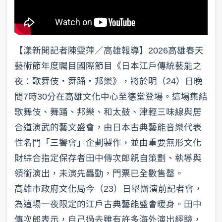
【漾新聞記者陳雯萍／高雄報導】2026高雄春天
藝術節年度矚目國際節目《日本江戶傳統藝能之
夜：歌舞伎・舞踊・邦樂》，將於明（24）日晚
間7時30分在高雄文化中心至德堂登場。這場集結
歌舞伎、舞踊、邦樂、和太鼓、津輕三味線與居
合道演武的藝文盛會，由日本古典藝能音樂代表
性名門「三響會」企劃製作，並由重要無形文化
財綜合指定保存者田中傳次郎親自策劃、執導與
領銜演出，未演先轟動，門票已全數售罄。
高雄市政府文化局今（23）日舉辦演前記者會，
為這場一夜限定的江戶古典藝能盛會暖身。田中
傳次郎表示，自己過去雖有許多海外演出經驗，