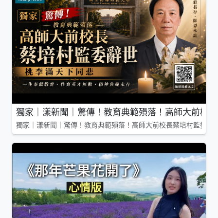
獨家｜漾新聞｜驚傳！教育典範殞落！高師大前校長
獨家｜漾新聞｜驚傳！教育典範殞落！高師大前校長蔡培村監委辭