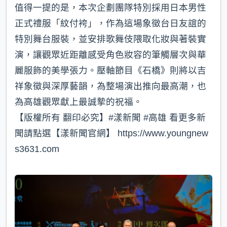
值得一提的是，本次企劃團隊特別採用日本男性
正式禮服「紋付袴」，作為這場象徵台日友誼的
特別舞台服裝，並安排歌舞伎隈取化妝與著裝實
演，讓觀眾近距離感受角色妝容的筆觸層次與華
麗服飾的美學張力。壓軸節目《石橋》則將以吉
祥象徵與深厚藝韻，為整場演出推向最高潮，也
為高雄觀眾獻上最誠摯的祝福。
【版權所有 翻印必究】#漾新聞 #高雄 看更多新
聞請點選【漾新聞官網】 https://www.youngnew
s3631.com⁠