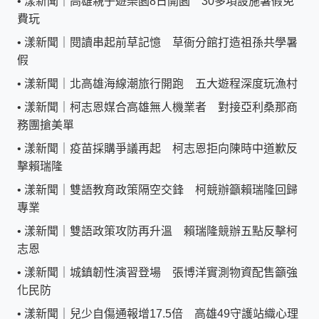
•
漾新聞｜高雄親子遊樂園8日開園 30多項設施暑假免
費玩
•
漾新聞｜閱讀串起前草記憶 草衙分館打造祖孫共學暑
假
•
漾新聞｜北高雄海線潮旅行開跑 五大遊程深度玩漁村
•
漾新聞｜柯志恩媒合高雄無人機業者 對接亞利桑那商
務團搶美單
•
漾新聞｜疫苗採購爭議再起 柯志恩拒向陳時中道歉反
擊賴瑞隆
•
漾新聞｜雙語教育政策隔空交鋒 柯競辦籲賴瑞隆回歸
專業
•
漾新聞｜雙語政策攻防再升溫 賴瑞隆競辦五點反擊柯
志恩
•
漾新聞｜城鎮韌性演習登場 張博洋實測物資配售籲強
化民防
•
漾新聞｜兒少自傷通報增17.5倍 高雄49守護站織心理