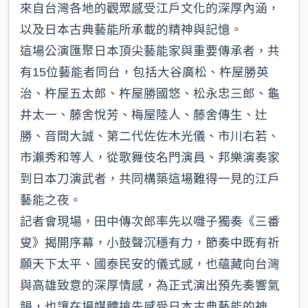
來自台灣各地的觀眾感受江戶文化的深厚內涵，
以及日本古典藝能所承載的精神與記憶。
這場公演匯聚日本頂尖藝能家與重要傳承者，共
有15位藝能者同台，包括大谷廣松、杵屋勝英
治、杵屋五太郎、杵屋勝國悠、松永忠三郎、龜
井太一、藤舍悅芳、梅屋陸人、藤舍傳生、辻
勝、音間大誠、第二代佐佐木光儀、市川右若、
市瀨秀和等人，從歌舞伎名門演員、邦樂演奏家
到日本刀演武者，共同構築這場難得一見的江戶
藝能之夜。
記者會現場，田中傳次郎率先以囃子獨奏《三番
叟》揭開序幕，小鼓聲沉穩有力，節奏中既有祈
願天下太平、國泰民安的儀式感，也蘊藏向台灣
與高雄致意的深厚情感，為正式演出預先奏響氣
韻，也讓在場媒體搶先感受日本古典藝能的神