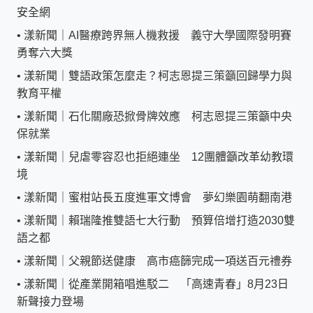
安全網
•
漾新聞｜AI醫療跨界無人機救援 義守大學國際發明賽
勇奪六大獎
•
漾新聞｜雙語政策怎麼走？柯志恩提三策籲回歸學力與
教育平權
•
漾新聞｜石化關廠恐掀骨牌效應 柯志恩提三策籲中央
保就業
•
漾新聞｜兒虐零容忍也拒絕連坐 12團體籲改革幼教環
境
•
漾新聞｜蜜柑站長五度進軍文博會 夢幻樂園萌翻南港
•
漾新聞｜賴瑞隆推雙語七大行動 預算倍增打造2030雙
語之都
•
漾新聞｜父親節送健康 高市癌篩完成一項送百元禮券
•
漾新聞｜從產業開箱唱進駁二 「高速青春」8月23日
新聲接力登場