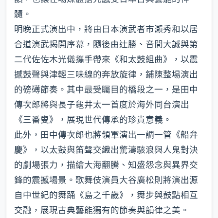
髓。
明晚正式演出中，將由日本演武者市瀨秀和以居
合道演武揭開序幕，隨後由辻勝、音間大誠與第
二代佐佐木光儀攜手帶來《和太鼓組曲》，以震
撼鼓聲與津輕三味線的奔放旋律，鋪陳整場演出
的磅礡節奏。其中最受矚目的橋段之一，是田中
傳次郎將與長子龜井太一首度於海外同台演出
《三番叟》，展現世代傳承的珍貴意義。
此外，田中傳次郎也將領軍演出一調一管《船弁
慶》，以太鼓與笛聲交織出驚濤駭浪與人鬼對決
的劇場張力，描繪大海翻騰、知盛怨念與異界交
鋒的震撼場景。歌舞伎演員大谷廣松則將演出源
自中世紀的舞踊《島之千歲》，舞步與鼓點相互
交融，展現古典藝能獨有的節奏與韻律之美。