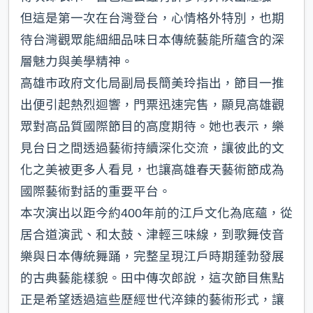
但這是第一次在台灣登台，心情格外特別，也期
待台灣觀眾能細細品味日本傳統藝能所蘊含的深
層魅力與美學精神。
高雄市政府文化局副局長簡美玲指出，節目一推
出便引起熱烈迴響，門票迅速完售，顯見高雄觀
眾對高品質國際節目的高度期待。她也表示，樂
見台日之間透過藝術持續深化交流，讓彼此的文
化之美被更多人看見，也讓高雄春天藝術節成為
國際藝術對話的重要平台。
本次演出以距今約400年前的江戶文化為底蘊，從
居合道演武、和太鼓、津輕三味線，到歌舞伎音
樂與日本傳統舞踊，完整呈現江戶時期蓬勃發展
的古典藝能樣貌。田中傳次郎說，這次節目焦點
正是希望透過這些歷經世代淬鍊的藝術形式，讓