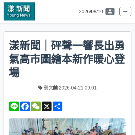
2026/08/10
漾新聞｜砰聲一響長出勇
氣高市圖繪本新作暖心登
場
藝文
2026-04-21 09:01
L
F
W
X
S
i
a
e
h
n
c
C
a
e
e
h
r
b
a
e
o
t
o