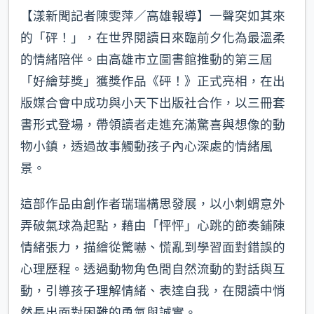
【漾新聞記者陳雯萍／高雄報導】一聲突如其來
的「砰！」，在世界閱讀日來臨前夕化為最溫柔
的情緒陪伴。由高雄市立圖書館推動的第三屆
「好繪芽獎」獲獎作品《砰！》正式亮相，在出
版媒合會中成功與小天下出版社合作，以三冊套
書形式登場，帶領讀者走進充滿驚喜與想像的動
物小鎮，透過故事觸動孩子內心深處的情緒風
景。
這部作品由創作者瑞瑞構思發展，以小刺蝟意外
弄破氣球為起點，藉由「怦怦」心跳的節奏鋪陳
情緒張力，描繪從驚嚇、慌亂到學習面對錯誤的
心理歷程。透過動物角色間自然流動的對話與互
動，引導孩子理解情緒、表達自我，在閱讀中悄
然長出面對困難的勇氣與誠實。