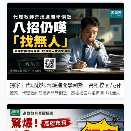
獨家｜代理教師荒燒進開學倒數 高雄校園八招仍嘆
獨家｜代理教師荒燒進開學倒數 高雄校園八招仍嘆「找無人」