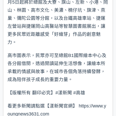
月5日起將於總館及大寮、旗山、左新、小港、岡
山、林園、高市文化、美濃、楠仔坑、旗津、燕
巢、彌陀公園等分館，以及台鐵高雄車站、捷運
左營站與捷運岡山高醫站等智慧圖書館展出，讓
更多民眾近距離感受「好繪芽」作品的創意魅
力。
高市圖表示，民眾亦可至總館B1國際繪本中心及
各分館借閱，透過閱讀延伸生活想像，讓繪本所
承載的情感與故事，在城市各個角落持續發酵，
成為陪伴孩子成長的重要力量。
【版權所有 翻印必究】#漾新聞 #高雄
看更多新聞請點選【漾新聞官網】 https://www.y
oungnews3631.com⁠