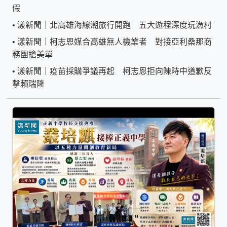
假
•
漾新聞｜北高雄海線潮旅行開跑 五大遊程深度玩漁村
•
漾新聞｜柯志恩媒合高雄無人機業者 對接亞利桑那商
務團搶美單
•
漾新聞｜疫苗採購爭議再起 柯志恩拒向陳時中道歉反
擊賴瑞隆