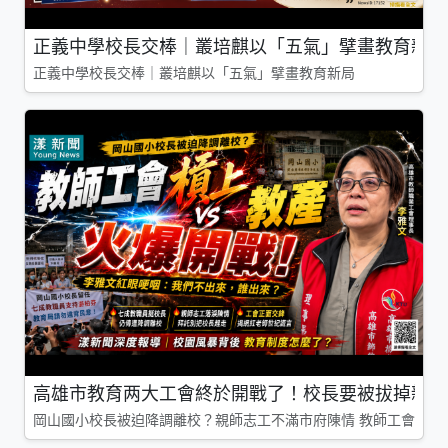
正義中學校長交棒｜叢培麒以「五氣」擘畫教育新局
正義中學校長交棒｜叢培麒以「五氣」擘畫教育新局
高雄市教育两大工會終於開戰了！校長要被拔掉親師
岡山國小校長被迫降調離校？親師志工不滿市府陳情 教師工會槓上