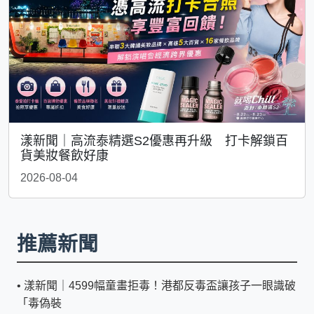
漾新聞｜高流泰精選S2優惠再升級 打卡解鎖百
貨美妝餐飲好康
2026-08-04
推薦新聞
•
漾新聞｜4599幅童畫拒毒！港都反毒盃讓孩子一眼識破
「毒偽裝