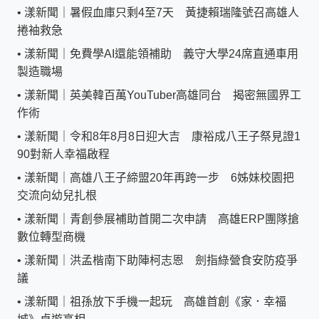
•
漾新聞｜暑假血庫只剩4至7天 黃捷賴瑞隆號召高雄人
捲袖救急
•
漾新聞｜免費學AI還能領補助 義守大學24席直通車用
製造職場
•
漾新聞｜英美韓百萬YouTuber高雄同台 揭密無國界工
作術
•
漾新聞｜令和8年8月8日迎大吉 康裕成八王子祭見證1
90對新人幸福啟程
•
漾新聞｜高雄八王子締盟20年再跨一步 6姊妹校園把
交流向幼兒扎根
•
漾新聞｜青創參展補助首開二次申請 高雄ERP團隊搶
數位轉型商機
•
漾新聞｜洪孟楷南下助陣柯志恩 劍指綠營食安防疫爭
議
•
漾新聞｜祖孫放下手機一起玩 高雄首創《家．幸福