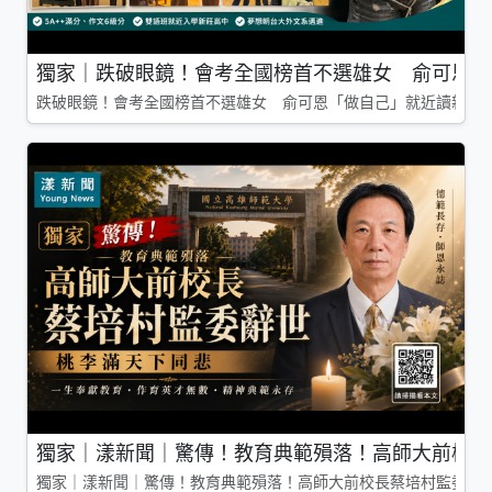
獨家｜跌破眼鏡！會考全國榜首不選雄女 俞可恩「
跌破眼鏡！會考全國榜首不選雄女 俞可恩「做自己」就近讀新莊
獨家｜漾新聞｜驚傳！教育典範殞落！高師大前校長
獨家｜漾新聞｜驚傳！教育典範殞落！高師大前校長蔡培村監委辭