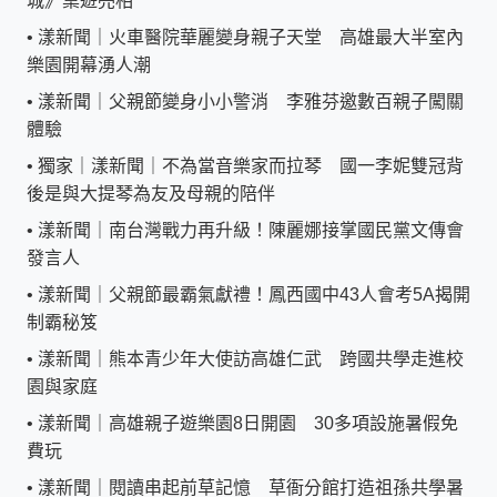
城》桌遊亮相
•
漾新聞｜火車醫院華麗變身親子天堂 高雄最大半室內
樂園開幕湧人潮
•
漾新聞｜父親節變身小小警消 李雅芬邀數百親子闖關
體驗
•
獨家｜漾新聞｜不為當音樂家而拉琴 國一李妮雙冠背
後是與大提琴為友及母親的陪伴
•
漾新聞｜南台灣戰力再升級！陳麗娜接掌國民黨文傳會
發言人
•
漾新聞｜父親節最霸氣獻禮！鳳西國中43人會考5A揭開
制霸秘笈
•
漾新聞｜熊本青少年大使訪高雄仁武 跨國共學走進校
園與家庭
•
漾新聞｜高雄親子遊樂園8日開園 30多項設施暑假免
費玩
•
漾新聞｜閱讀串起前草記憶 草衙分館打造祖孫共學暑