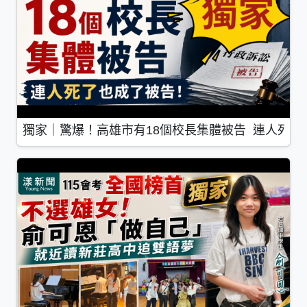
獨家｜驚爆！高雄市有18個校長集體被告 連人死了