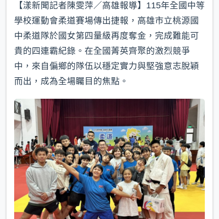
【漾新聞記者陳雯萍／高雄報導】115年全國中等
學校運動會柔道賽場傳出捷報，高雄市立桃源國
中柔道隊於國女第四量級再度奪金，完成難能可
貴的四連霸紀錄。在全國菁英齊聚的激烈競爭
中，來自偏鄉的隊伍以穩定實力與堅強意志脫穎
而出，成為全場矚目的焦點。