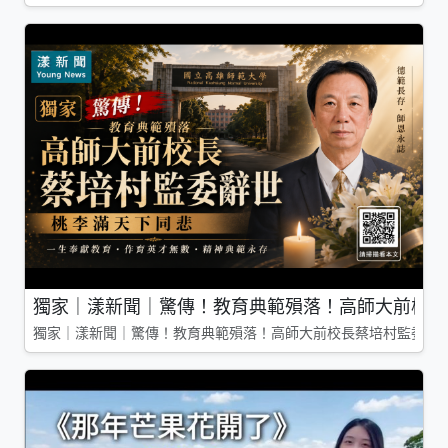
獨家｜漾新聞｜驚傳！教育典範殞落！高師大前校長
獨家｜漾新聞｜驚傳！教育典範殞落！高師大前校長蔡培村監委辭