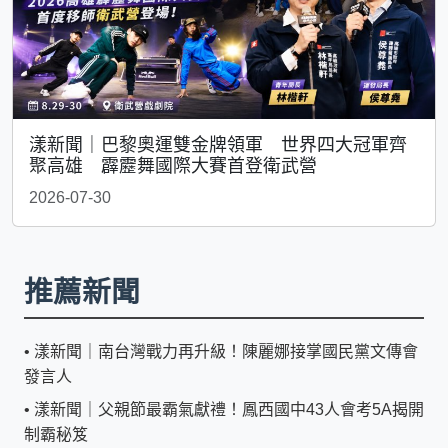
漾新聞｜巴黎奧運雙金牌領軍 世界四大冠軍齊
聚高雄 霹靂舞國際大賽首登衛武營
2026-07-30
推薦新聞
•
漾新聞｜南台灣戰力再升級！陳麗娜接掌國民黨文傳會
發言人
•
漾新聞｜父親節最霸氣獻禮！鳳西國中43人會考5A揭開
制霸秘笈