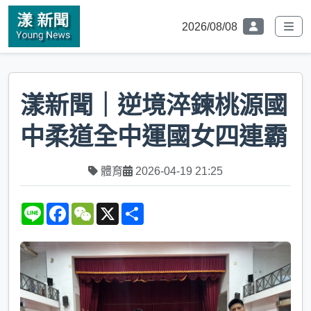
2026/08/08
漾新聞｜逆境淬鍊桃源國
中柔道全中運國女四連霸
體育
2026-04-19 21:25
L
F
W
X
S
i
a
e
h
n
c
C
a
e
e
h
r
b
a
e
o
t
o
k