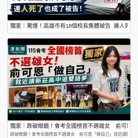
獨家｜驚爆！高雄市有18個校長集體被告 連人死了
獨家｜跌破眼鏡！會考全國榜首不選雄女 俞可恩「
跌破眼鏡！會考全國榜首不選雄女 俞可恩「做自己」就近讀新莊