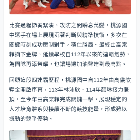
比賽過程節奏緊湊，攻防之間瞬息萬變，桃源國
中選手在場上展現沉著判斷與精準技術，多次在
關鍵時刻成功壓制對手，穩住勝局。最終由高寀
菲摘下金牌，延續學校自112年以來的連霸氣勢，
為團隊再添榮耀，也讓場邊加油聲達到最高點。
回顧這段四連霸歷程，桃源國中自112年由高儀歆
奪金開啟序幕，113年林沛欣、114年顏琳接力登
頂，至今年由高寀菲完成關鍵一擊，展現穩定的
人才培育體系與接續不斷的競技能量，形成難以
撼動的競爭優勢。