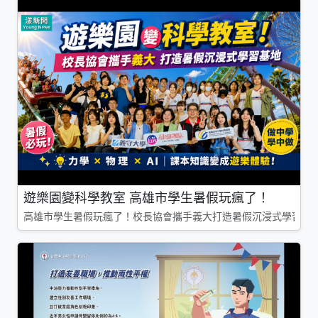
遊樂園變科學教室 高雄市學生暑假玩瘋了！
高雄市學生暑假玩瘋了！校長協會攜手義大打造暑假沉浸式學習基地