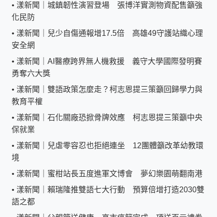
•
漾新聞｜城鎮韌性演習登場 張博洋實測物資配售籲強
化民防
•
漾新聞｜兒少自傷通報增17.5倍 高雄49守護站織心理
安全網
•
漾新聞｜AI醫療跨界無人機救援 義守大學國際發明賽
勇奪六大獎
•
漾新聞｜雙語政策怎麼走？柯志恩提三策籲回歸學力與
教育平權
•
漾新聞｜石化關廠恐掀骨牌效應 柯志恩提三策籲中央
保就業
•
漾新聞｜兒虐零容忍也拒絕連坐 12團體籲改革幼教環
境
•
漾新聞｜蜜柑站長五度進軍文博會 夢幻樂園萌翻南港
•
漾新聞｜賴瑞隆推雙語七大行動 預算倍增打造2030雙
語之都