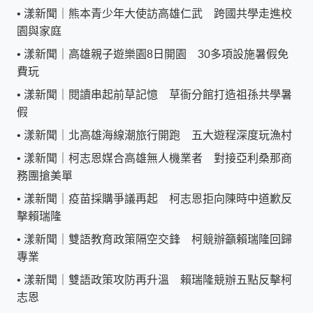
•
漾新聞｜熊本青少年大使訪高雄仁武 跨國共學走進校
園與家庭
•
漾新聞｜高雄親子遊樂園8日開園 30多項設施暑假免
費玩
•
漾新聞｜閱讀串起前草記憶 草衙分館打造祖孫共學暑
假
•
漾新聞｜北高雄海線潮旅行開跑 五大遊程深度玩漁村
•
漾新聞｜柯志恩媒合高雄無人機業者 對接亞利桑那商
務團搶美單
•
漾新聞｜疫苗採購爭議再起 柯志恩拒向陳時中道歉反
擊賴瑞隆
•
漾新聞｜雙語教育政策隔空交鋒 柯競辦籲賴瑞隆回歸
專業
•
漾新聞｜雙語政策攻防再升溫 賴瑞隆競辦五點反擊柯
志恩