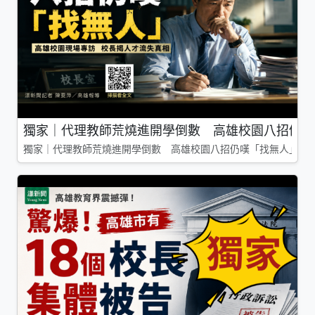
獨家｜代理教師荒燒進開學倒數 高雄校園八招仍嘆
獨家｜代理教師荒燒進開學倒數 高雄校園八招仍嘆「找無人」