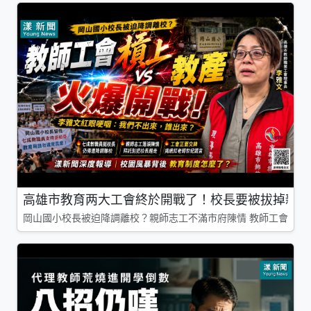
高雄市教育两大工會終於開戰了！校長要被拔掉親師
岡山國小校長被迫降調離校？親師志工不滿市府陳情 教師工會槓上