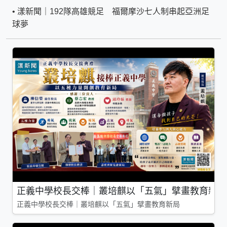
•
漾新聞｜192隊高雄競足 福爾摩沙七人制串起亞洲足
球夢
正義中學校長交棒｜叢培麒以「五氣」擘畫教育新局
正義中學校長交棒｜叢培麒以「五氣」擘畫教育新局