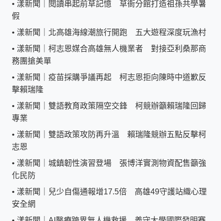
•
漾新聞｜閱讀串起前草記憶 草衙分館打造祖孫共學暑
假
•
漾新聞｜北高雄海線潮旅行開跑 五大遊程深度玩漁村
•
漾新聞｜柯志恩媒合高雄無人機業者 對接亞利桑那商
務團搶美單
•
漾新聞｜疫苗採購爭議再起 柯志恩拒向陳時中道歉反
擊賴瑞隆
•
漾新聞｜雙語教育政策隔空交鋒 柯競辦籲賴瑞隆回歸
專業
•
漾新聞｜雙語政策攻防再升溫 賴瑞隆競辦五點反擊柯
志恩
•
漾新聞｜城鎮韌性演習登場 張博洋實測物資配售籲強
化民防
•
漾新聞｜兒少自傷通報增17.5倍 高雄49守護站織心理
安全網
•
漾新聞｜AI醫療跨界無人機救援 義守大學國際發明賽