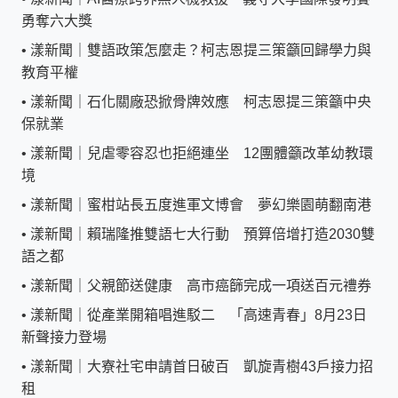
勇奪六大獎
•
漾新聞｜雙語政策怎麼走？柯志恩提三策籲回歸學力與
教育平權
•
漾新聞｜石化關廠恐掀骨牌效應 柯志恩提三策籲中央
保就業
•
漾新聞｜兒虐零容忍也拒絕連坐 12團體籲改革幼教環
境
•
漾新聞｜蜜柑站長五度進軍文博會 夢幻樂園萌翻南港
•
漾新聞｜賴瑞隆推雙語七大行動 預算倍增打造2030雙
語之都
•
漾新聞｜父親節送健康 高市癌篩完成一項送百元禮券
•
漾新聞｜從產業開箱唱進駁二 「高速青春」8月23日
新聲接力登場
•
漾新聞｜大寮社宅申請首日破百 凱旋青樹43戶接力招
租