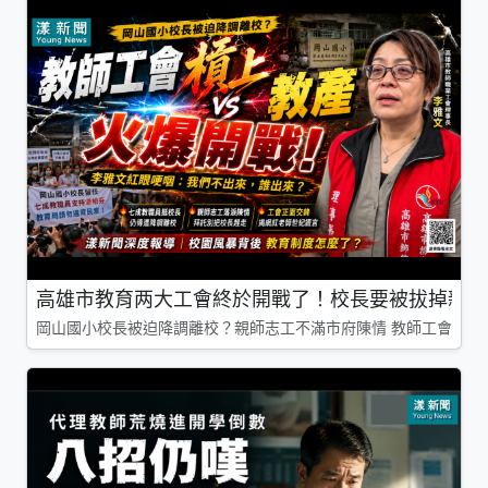
高雄市教育两大工會終於開戰了！校長要被拔掉親師
岡山國小校長被迫降調離校？親師志工不滿市府陳情 教師工會槓上