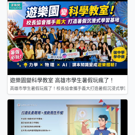
遊樂園變科學教室 高雄市學生暑假玩瘋了！
高雄市學生暑假玩瘋了！校長協會攜手義大打造暑假沉浸式學習基地