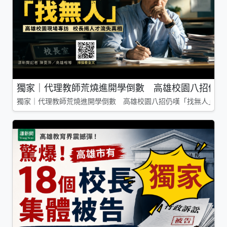
獨家｜代理教師荒燒進開學倒數 高雄校園八招仍嘆
獨家｜代理教師荒燒進開學倒數 高雄校園八招仍嘆「找無人」