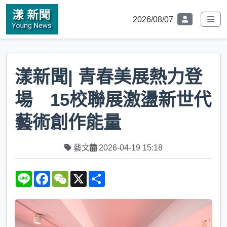
2026/08/07
漾新聞| 青春美展熱力登
場 15校聯展激盪新世代
藝術創作能量
藝文
2026-04-19 15:18
L
F
W
X
S
i
a
e
h
n
c
C
a
e
e
h
r
b
a
e
o
t
o