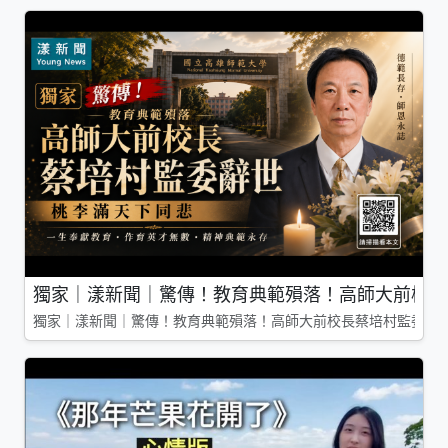
獨家｜漾新聞｜驚傳！教育典範殞落！高師大前校長
獨家｜漾新聞｜驚傳！教育典範殞落！高師大前校長蔡培村監委辭