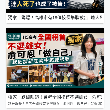
獨家｜驚爆！高雄市有18個校長集體被告 連人死了
獨家｜跌破眼鏡！會考全國榜首不選雄女 俞可恩「
跌破眼鏡！會考全國榜首不選雄女 俞可恩「做自己」就近讀新莊