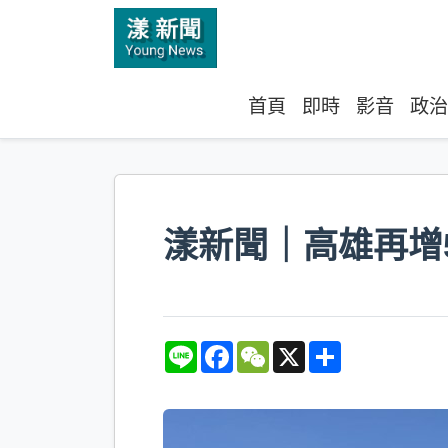
首頁
即時
影音
政治
漾新聞｜高雄再增
L
F
W
X
S
i
a
e
h
n
c
C
a
e
e
h
r
b
a
e
o
t
o