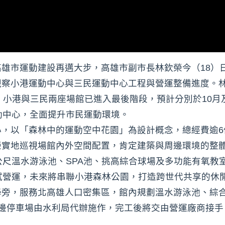
雄市運動建設再邁大步，高雄市副市長林欽榮今（18）
察小港運動中心與三民運動中心工程與營運整備進度。林
，小港與三民兩座場館已進入最後階段，預計分別於10月
動中心，全面提升市民運動環境。
心，以「森林中的運動空中花園」為設計概念，總經費逾6
榮實地巡視場館內外空間配置，肯定建築與周邊環境的整
公尺溫水游泳池、SPA池、挑高綜合球場及多功能有氧教
試營運，未來將串聯小港森林公園，打造跨世代共享的休
學旁，服務北高雄人口密集區，館內規劃溫水游泳池、綜
周邊停車場由水利局代辦施作，完工後將交由營運廠商接手