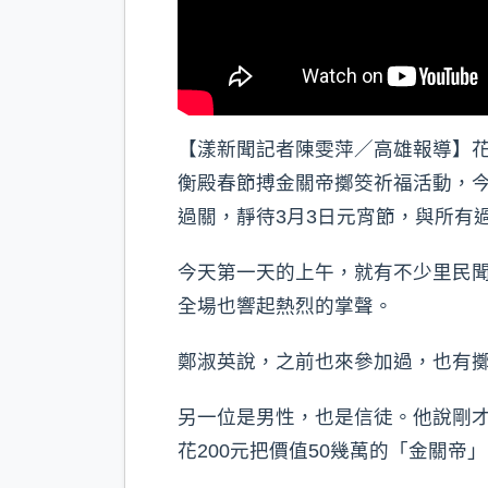
【漾新聞記者陳雯萍／高雄報導】花
衡殿春節搏金關帝擲筊祈福活動，
過關，靜待3月3日元宵節，與所有
今天第一天的上午，就有不少里民聞
全場也響起熱烈的掌聲。
鄭淑英說，之前也來參加過，也有
另一位是男性，也是信徒。他說剛
花200元把價值50幾萬的「金關帝