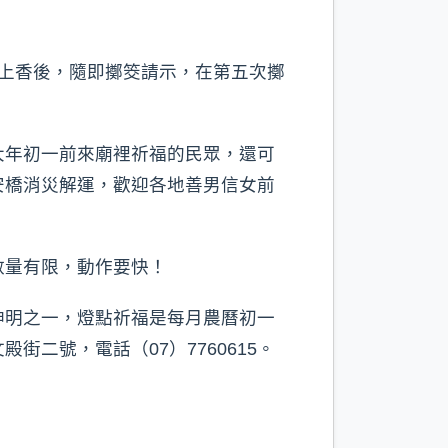
上香後，隨即擲筊請示，在第五次擲
大年初一前來廟裡祈福的民眾，還可
安橋消災解運，歡迎各地善男信女前
數量有限，動作要快！
神明之一，燈點祈福是每月農曆初一
二號，電話（07）7760615。