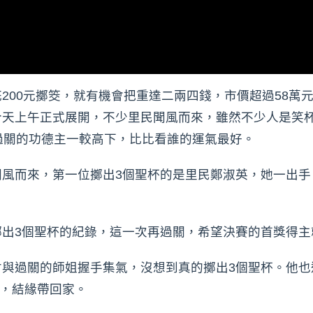
200元擲筊，就有機會把重達二兩四錢，市價超過58萬
今天上午正式展開，不少里民聞風而來，雖然不少人是笑杯
過關的功德主一較高下，比比看誰的運氣最好。
風而來，第一位擲出3個聖杯的是里民鄭淑英，她一出手
擲出3個聖杯的紀錄，這一次再過關，希望決賽的首獎得主
才與過關的師姐握手集氣，沒想到真的擲出3個聖杯。他也
」，結緣帶回家。