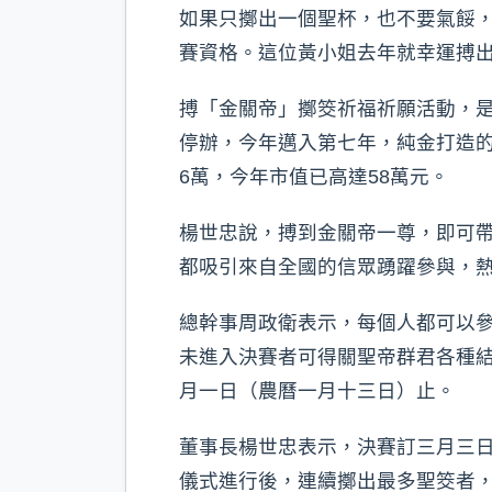
如果只擲出一個聖杯，也不要氣餒
賽資格。這位黃小姐去年就幸運搏出
搏「金關帝」擲筊祈福祈願活動，是
停辦，今年邁入第七年，純金打造
6萬，今年市值已高達58萬元。
楊世忠說，搏到金關帝一尊，即可
都吸引來自全國的信眾踴躍參與，
總幹事周政衛表示，每個人都可以
未進入決賽者可得關聖帝群君各種
月一日（農曆一月十三日）止。
董事長楊世忠表示，決賽訂三月三日
儀式進行後，連續擲出最多聖筊者