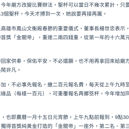
，今年廟方改變比賽辦法，聖杯可以當日不幾次累計，只要
3個聖杯，今天才搏到一次，她說要再接再厲。
高雄市鳳山文衡殿春節的重要儀式，董事長楊世忠表示，活
的首獎「金關帝」，重達二兩四錢重，從第一年的十六萬元
帶回家供奉，保佑平安，不必還願，也不用再拿回來給廟
熱鬧非凡。
參加，不必事先報名，繳二百元報名費，每天從上午九時
結緣品（每樣一百元），可重覆報名再擲筊杯，今年增加
，也即農曆一月十五日元宵節，上午九點前報到，9點3
，獨得首獎純黃金打造的「金關帝」一座外，第二名、第