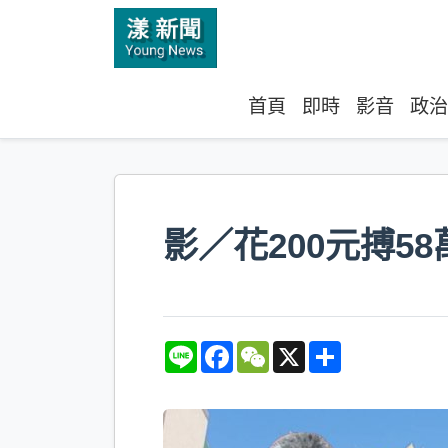
首頁
即時
影音
政治
影／花200元搏
L
F
W
X
S
i
a
e
h
n
c
C
a
e
e
h
r
b
a
e
o
t
o