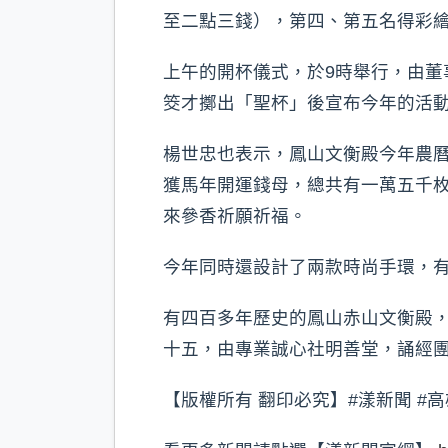
至二點三錢），第四、第五名得彩
上午的開杯儀式，於9時舉行，由
筊才擲出「聖杯」後宣布今年的活
楊世忠也表示，鳳山文衡殿今年農
獲馬年開運錢母，總共有一萬五千
來參香祈願祈福。
今年同時還設計了兩款時尚手環，
有四百多年歷史的鳳山赤山文衡殿
十五，由專業誠心社明善堂，誦經團
【版權所有 翻印必究】#漾新聞 #