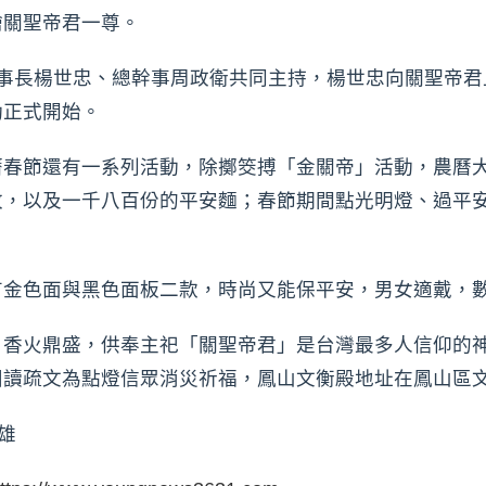
繪關聖帝君一尊。
董事長楊世忠、總幹事周政衛共同主持，楊世忠向關聖帝君
動正式開始。
曆春節還有一系列活動，除擲筊搏「金關帝」活動，農曆
枚，以及一千八百份的平安麵；春節期間點光明燈、過平
有金色面與黑色面板二款，時尚又能保平安，男女適戴，
，香火鼎盛，供奉主祀「關聖帝君」是台灣最多人信仰的
讀疏文為點燈信眾消災祈福，鳳山文衡殿地址在鳳山區文殿街
高雄