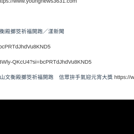
ttps://www.youngnews3631.com
文衡殿擲筊祈福開跑／漾新聞
i=bcPRTdJhdVu8KND5
/NBWly-QKcU4?si=bcPRTdJhdVu8KND5
！鳳山文衡殿擲筊祈福開跑 信眾拚手氣迎元宵大獎
https:/