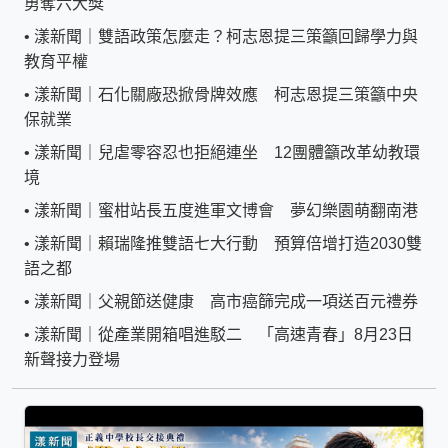
勇奪六大獎
•
漾新聞｜雙語政策怎麼走？柯志恩提三策籲回歸學力與
教育平權
•
漾新聞｜石化關廠恐掀骨牌效應 柯志恩提三策籲中央
保就業
•
漾新聞｜兒虐零容忍也拒絕連坐 12團體籲改革幼教環
境
•
漾新聞｜蜜柑站長五度進軍文博會 夢幻樂園萌翻南港
•
漾新聞｜賴瑞隆推雙語七大行動 預算倍增打造2030雙
語之都
•
漾新聞｜父親節送健康 高市癌篩完成一項送百元禮券
•
漾新聞｜從產業開箱唱進駁二 「高速青春」8月23日
新聲接力登場