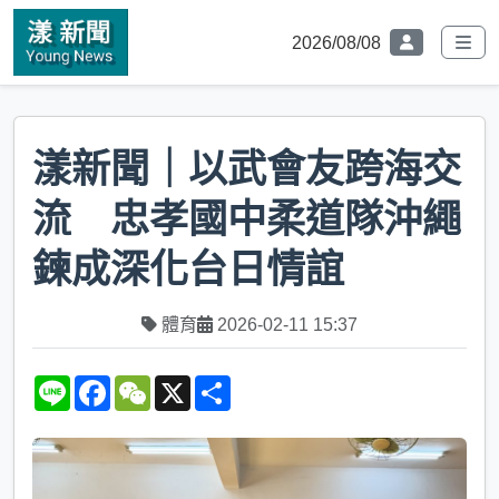
2026/08/08
漾新聞｜以武會友跨海交
流 忠孝國中柔道隊沖繩
鍊成深化台日情誼
體育
2026-02-11 15:37
L
F
W
X
S
i
a
e
h
n
c
C
a
e
e
h
r
b
a
e
o
t
o