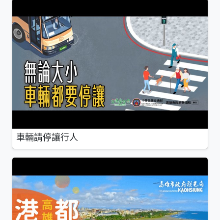
車輛請停讓行人