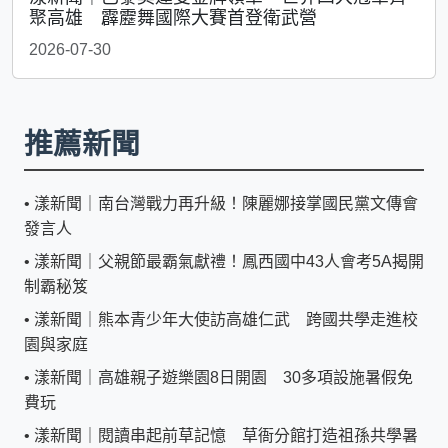
聚高雄 霹靂舞國際大賽首登衛武營
2026-07-30
推薦新聞
•
漾新聞｜南台灣戰力再升級！陳麗娜接掌國民黨文傳會
發言人
•
漾新聞｜父親節最霸氣獻禮！鳳西國中43人會考5A揭開
制霸秘笈
•
漾新聞｜熊本青少年大使訪高雄仁武 跨國共學走進校
園與家庭
•
漾新聞｜高雄親子遊樂園8日開園 30多項設施暑假免
費玩
•
漾新聞｜閱讀串起前草記憶 草衙分館打造祖孫共學暑