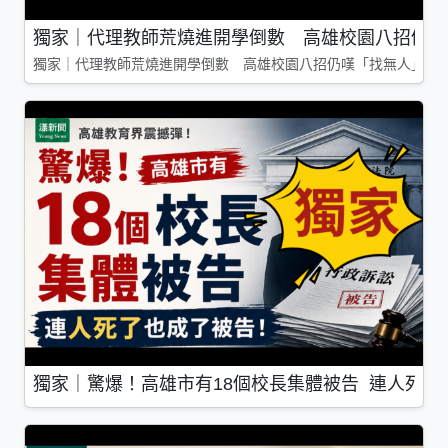
獨家｜代理教師荒燒進開學倒數 高雄校園八招仍嘆
獨家｜代理教師荒燒進開學倒數 高雄校園八招仍嘆「找無人」
獨家｜驚爆！高雄市有18個校長集體被告 連人死了