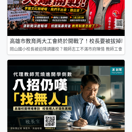
高雄市教育两大工會終於開戰了！校長要被拔掉親師
岡山國小校長被迫降調離校？親師志工不滿市府陳情 教師工會槓上