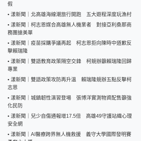
假
•
漾新聞｜北高雄海線潮旅行開跑 五大遊程深度玩漁村
•
漾新聞｜柯志恩媒合高雄無人機業者 對接亞利桑那商
務團搶美單
•
漾新聞｜疫苗採購爭議再起 柯志恩拒向陳時中道歉反
擊賴瑞隆
•
漾新聞｜雙語教育政策隔空交鋒 柯競辦籲賴瑞隆回歸
專業
•
漾新聞｜雙語政策攻防再升溫 賴瑞隆競辦五點反擊柯
志恩
•
漾新聞｜城鎮韌性演習登場 張博洋實測物資配售籲強
化民防
•
漾新聞｜兒少自傷通報增17.5倍 高雄49守護站織心理
安全網
•
漾新聞｜AI醫療跨界無人機救援 義守大學國際發明賽