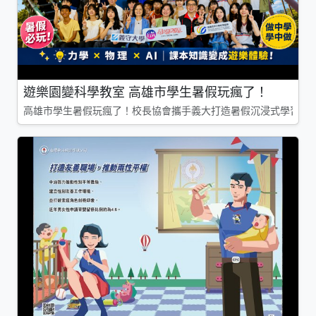
遊樂園變科學教室 高雄市學生暑假玩瘋了！
高雄市學生暑假玩瘋了！校長協會攜手義大打造暑假沉浸式學習基地