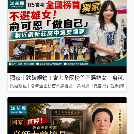
獨家｜跌破眼鏡！會考全國榜首不選雄女 俞可恩「
跌破眼鏡！會考全國榜首不選雄女 俞可恩「做自己」就近讀新莊