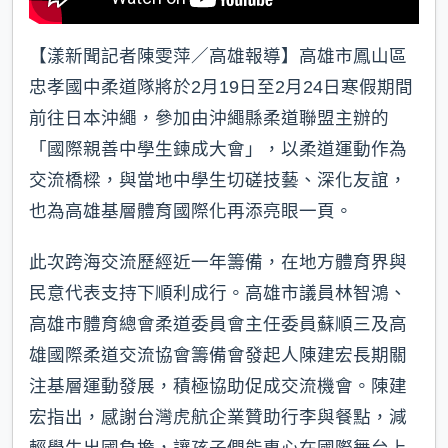
【漾新聞記者陳雯萍／高雄報導】高雄市鳳山區
忠孝國中柔道隊將於2月19日至2月24日寒假期間
前往日本沖繩，參加由沖繩縣柔道聯盟主辦的
「國際親善中學生鍊成大會」，以柔道運動作為
交流橋樑，與當地中學生切磋技藝、深化友誼，
也為高雄基層體育國際化再添亮眼一頁。
此次跨海交流歷經近一年籌備，在地方體育界與
民意代表支持下順利成行。高雄市議員林智鴻、
高雄市體育總會柔道委員會主任委員蘇順三及高
雄國際柔道交流協會籌備會發起人陳建宏長期關
注基層運動發展，積極協助促成交流機會。陳建
宏指出，感謝台灣虎航企業贊助行李與餐點，減
輕學生出國負擔，讓孩子們能專心在國際舞台上