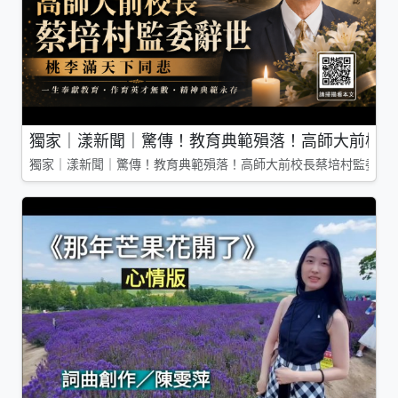
獨家｜漾新聞｜驚傳！教育典範殞落！高師大前校長
獨家｜漾新聞｜驚傳！教育典範殞落！高師大前校長蔡培村監委辭