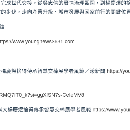
大完成世代交接。從吳忠信的豪情治理藍圖，到楊慶煜的
健的步伐，走向產業升級、城市發展與國家前行的關鍵位
雄
ttps://www.youngnews3631.com
大楊慶煜捨得傳承智慧交棒展學者風範／漾新聞
https://
RjRMQ7fT0_k?si=ggXfSN7s-CeIeMV8
科大楊慶煜捨得傳承智慧交棒展學者風範
https://www.yo