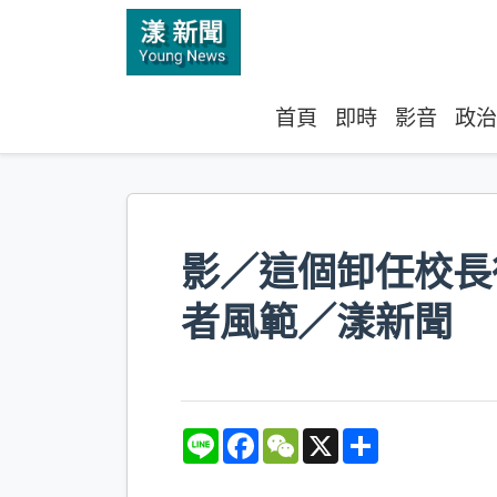
首頁
即時
影音
政治
影／這個卸任校長
者風範／漾新聞
L
F
W
X
S
i
a
e
h
n
c
C
a
e
e
h
r