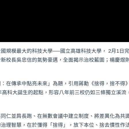
國規模最大的科技大學──國立高雄科技大學， 2月1日
於新校長吳忠信的氣勢豪邁，全面揭示治校藍圖；楊慶煜
間：在傳承中點亮未來」為題，引用蔣勳《捨得，捨不得
8年高科大誕生的起點，形容八年前三校仍如三條獨立溪流
與同仁並肩長跑、在無數會議中建立制度、將差異化為共
的治理智慧，在於懂得「捨得」，放下本位、捨去慣性作