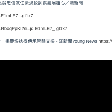
長吳忠信就任豪邁致詞霸氣展雄心／漾新聞
jq-E1mLE7_-gI1x7
21RboqPpKI?si=jq-E1mLE7_-gI1x7
慶煜捨得傳承智慧交棒 - 漾新聞Young News
https