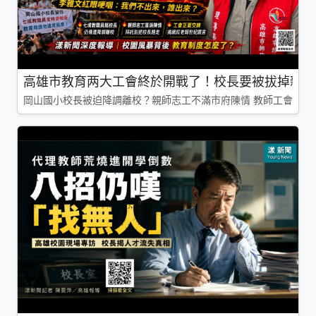
高雄市教育两大工會終於開戰了！校長要被拔掉親師
岡山國小校長被迫降調離校？親師志工不滿市府陳情 教師工會槓上