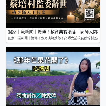
獨家｜漾新聞｜驚傳！教育典範殞落！高師大前校長
獨家｜漾新聞｜驚傳！教育典範殞落！高師大前校長蔡培村監委辭