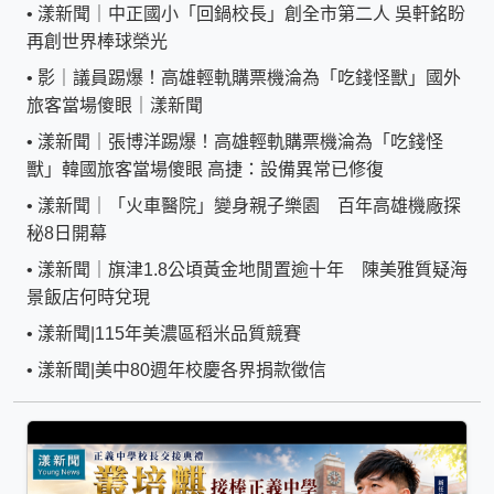
•
漾新聞｜中正國小「回鍋校長」創全市第二人 吳軒銘盼
再創世界棒球榮光
•
影｜議員踢爆！高雄輕軌購票機淪為「吃錢怪獸」國外
旅客當場傻眼｜漾新聞
•
漾新聞｜張博洋踢爆！高雄輕軌購票機淪為「吃錢怪
獸」韓國旅客當場傻眼 高捷：設備異常已修復
•
漾新聞｜「火車醫院」變身親子樂園 百年高雄機廠探
秘8日開幕
•
漾新聞｜旗津1.8公頃黃金地閒置逾十年 陳美雅質疑海
景飯店何時兌現
•
漾新聞|115年美濃區稻米品質競賽
•
漾新聞|美中80週年校慶各界捐款徵信