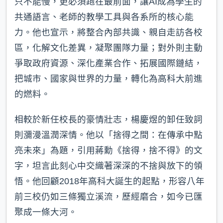
只不能慢，更必須跑在最前面，讓AI成為學生的
共通語言、老師的教學工具與各系所的核心能
力。他也宣示，將整合內部共識、親自走訪各校
區，化解文化差異，凝聚團隊力量；對外則主動
爭取政府資源、深化產業合作、拓展國際鏈結，
把城市、國家與世界的力量，轉化為高科大前進
的燃料。
相較於新任校長的豪情壯志，楊慶煜的卸任致詞
則瀰漫溫潤深情。他以「捨得之間：在傳承中點
亮未來」為題，引用蔣勳《捨得，捨不得》的文
字，坦言此刻心中交織著深深的不捨與放下的領
悟。他回顧2018年高科大誕生的起點，形容八年
前三校仍如三條獨立溪流，歷經磨合，如今已匯
聚成一條大河。