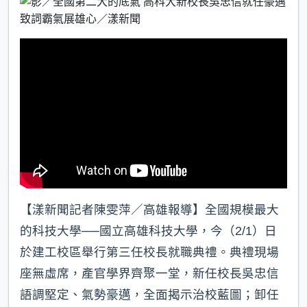
b
a
e
o
t
o
k
【漾新聞記者陳雯萍／高雄報導】全國規模最大
的科技大學──國立高雄科技大學，今（2/1）日
於建工校區舉行第三任校長就職典禮。典禮現場
座無虛席，產官學界齊聚一堂，新任校長吳忠信
語調堅定、氣勢豪邁，全面揭示治校藍圖；卸任