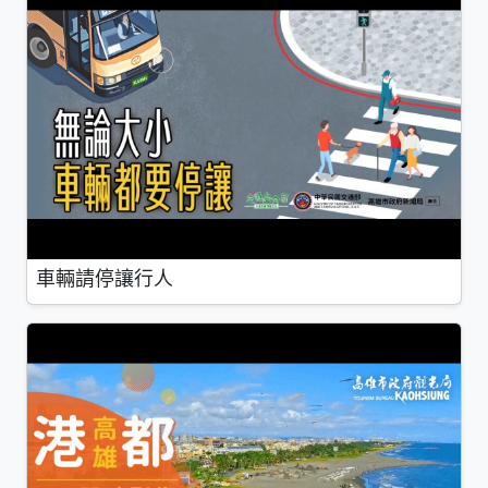
車輛請停讓行人