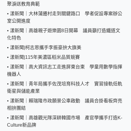
聚淚送教育典範
•
漾新聞｜大林蒲遷村走到關鍵路口 學者促設專案辦公
室公開進度
•
漾新聞｜高雄親子遊樂園8日開幕 議員籲打造鐵道文
化特色
•
漾新聞|柯志恩攜手李振豪拚大旗美
•
漾新聞|115年美濃區稻米品質競賽
•
漾新聞｜高大資訊志工走進屏東台東 學童用數學指揮
機器人
•
漾新聞｜青年局攜手佐茂培育科技人才 實習接軌低軌
衛星與儲能產業
•
漾新聞｜賴瑞隆市政願景公車啟動 議員合掛看板齊亮
相拚團結
•
漾新聞｜高雄觀光隊深耕韓國市場 產官學攜手打造K-
Culture新品牌