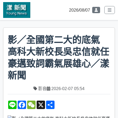
2026/08/07
影／全國第二大的底氣
高科大新校長吳忠信就任
豪邁致詞霸氣展雄心／漾
新聞
影音
2026-02-07 05:54
L
F
W
X
S
i
a
e
h
n
c
C
a
e
e
h
r