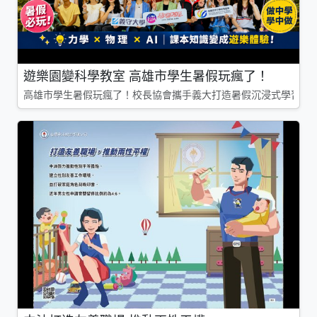
遊樂園變科學教室 高雄市學生暑假玩瘋了！
高雄市學生暑假玩瘋了！校長協會攜手義大打造暑假沉浸式學習基地