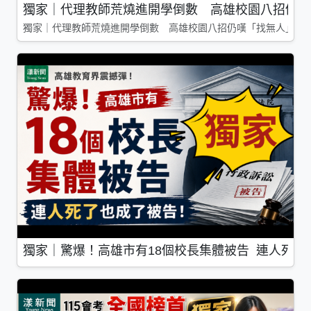
獨家｜代理教師荒燒進開學倒數 高雄校園八招仍嘆
獨家｜代理教師荒燒進開學倒數 高雄校園八招仍嘆「找無人」
獨家｜驚爆！高雄市有18個校長集體被告 連人死了