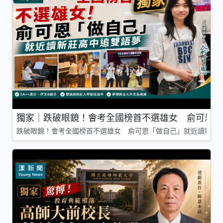
獨家｜跌破眼鏡！會考全國榜首不選雄女 俞可恩「
跌破眼鏡！會考全國榜首不選雄女 俞可恩「做自己」就近讀新莊