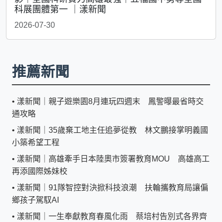
科展團體第一 ｜漾新聞
2026-07-30
推薦新聞
•
漾新聞｜親子遊樂園8月連玩四週末 鳳警曝最省時交
通攻略
•
漾新聞｜35歲棄工地主任追夢從教 林文鵬接掌明義國
小築希望工程
•
漾新聞｜高雄牽手日本陸奧市簽署教育MOU 高雄高工
再添國際姊妹校
•
漾新聞｜91隊智控對決掀科技浪潮 扶輪攜教育局讓偏
鄉孩子駕馭AI
•
漾新聞｜一生奉獻教育春風化雨 蔡培村告別式各界齊