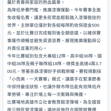
屬於青春與家庭的熱血篇章。
為降低參賽門檻、推廣漆彈運動，今年賽事全面
免收報名費，讓更多民眾能輕鬆踏入漆彈競技的
世界。主辦單位僅針對各組每隊酌收保證金500
元，並於比賽日完成報到後全額退還，以確保賽
事運作順暢並避免資源浪費，展現推廣運動與公
共責任並重的用心。
今年比賽組別包含大專組12隊、高中組36隊、國
中組36隊及親子聯隊組18隊，總獎金高達4萬3,7
00元，等著各路漆彈好手挑戰榮耀。賽程規劃採
「小而美、一天賽畢」模式，讓選手在緊湊節奏
中保持最佳狀態，也讓外縣市隊伍能有效降低舟
車勞頓，專注於場上每一次衝鋒與掩護。
比賽場地高雄市立社會教育館漆彈場，為全國首
座公辦民營漆彈場，場地設施符合國際競賽標