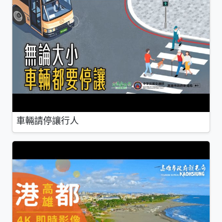
車輛請停讓行人