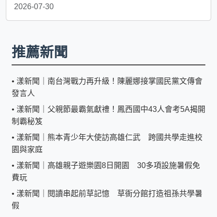
2026-07-30
推薦新聞
•
漾新聞｜南台灣戰力再升級！陳麗娜接掌國民黨文傳會
發言人
•
漾新聞｜父親節最霸氣獻禮！鳳西國中43人會考5A揭開
制霸秘笈
•
漾新聞｜熊本青少年大使訪高雄仁武 跨國共學走進校
園與家庭
•
漾新聞｜高雄親子遊樂園8日開園 30多項設施暑假免
費玩
•
漾新聞｜閱讀串起前草記憶 草衙分館打造祖孫共學暑
假