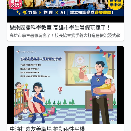
遊樂園變科學教室 高雄市學生暑假玩瘋了！
高雄市學生暑假玩瘋了！校長協會攜手義大打造暑假沉浸式學習基地
中油打造友善職場 推動兩性平權