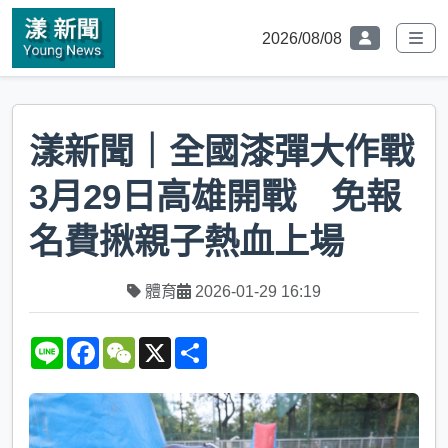
2026/08/08
漾新聞｜全國漆彈大作戰
3月29日高雄開戰 免報
名費揪親子熱血上場
體育
2026-01-29 16:19
L
F
W
X
S
i
a
e
h
n
c
C
a
e
e
h
r
b
a
e
o
t
o