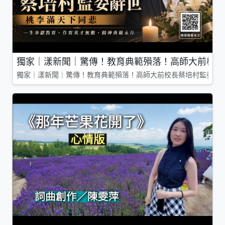
獨家｜漾新聞｜驚傳！教育典範殞落！高師大前校長
獨家｜漾新聞｜驚傳！教育典範殞落！高師大前校長蔡培村監委辭