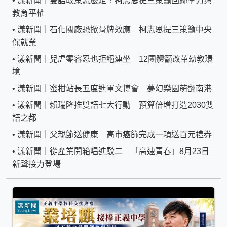
•
漾新聞｜雙語政策怎麼走？柯志恩提三策籲回歸學力與
教育平權
•
漾新聞｜石化關廠恐掀骨牌效應 柯志恩提三策籲中央
保就業
•
漾新聞｜兒虐零容忍也拒絕連坐 12團體籲改革幼教環
境
•
漾新聞｜蜜柑站長五度進軍文博會 夢幻樂園萌翻南港
•
漾新聞｜賴瑞隆推雙語七大行動 預算倍增打造2030雙
語之都
•
漾新聞｜父親節送健康 高市癌篩完成一項送百元禮券
•
漾新聞｜從產業開箱唱進駁二 「高速青春」8月23日
新聲接力登場