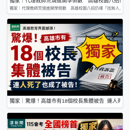
獨家｜代理教師荒燒進開學倒數 高雄校園八招仍嘆
獨家｜代理教師荒燒進開學倒數 高雄校園八招仍嘆「找無人」
獨家｜驚爆！高雄市有18個校長集體被告 連人死了