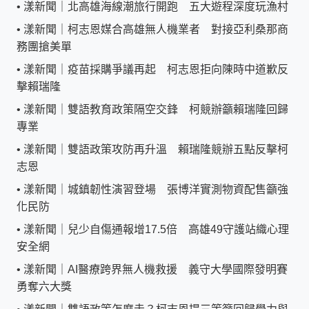
•
漾新聞｜北高雄海線潮旅行開跑 五大遊程深度玩漁村
•
漾新聞｜柯志恩媒合高雄無人機業者 對接亞利桑那商
務團搶美單
•
漾新聞｜疫苗採購爭議再起 柯志恩拒向陳時中道歉反
擊賴瑞隆
•
漾新聞｜雙語教育政策隔空交鋒 柯競辦籲賴瑞隆回歸
專業
•
漾新聞｜雙語政策攻防再升溫 賴瑞隆競辦五點反擊柯
志恩
•
漾新聞｜城鎮韌性演習登場 張博洋實測物資配售籲強
化民防
•
漾新聞｜兒少自傷通報增17.5倍 高雄49守護站織心理
安全網
•
漾新聞｜AI醫療跨界無人機救援 義守大學國際發明賽
勇奪六大獎