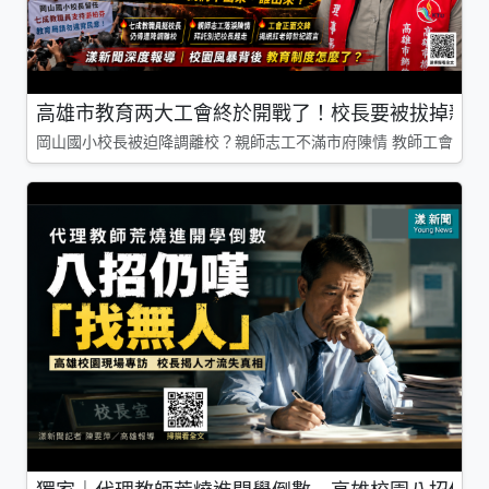
高雄市教育两大工會終於開戰了！校長要被拔掉親師
岡山國小校長被迫降調離校？親師志工不滿市府陳情 教師工會槓上