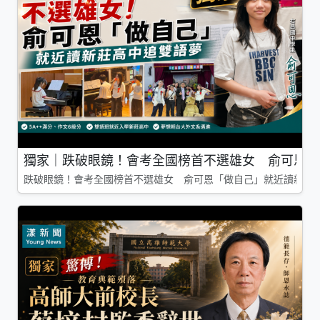
獨家｜跌破眼鏡！會考全國榜首不選雄女 俞可恩「
跌破眼鏡！會考全國榜首不選雄女 俞可恩「做自己」就近讀新莊