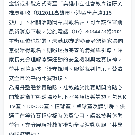
金袋或掛號方式寄至「高雄市立社會教育館研究
推廣組收（812011高雄市小港區學府路115
號）」。相關活動簡章與報名表，可至該館官網
最新消息下載，洽詢電話（07）8034473轉202。
主辦單位也提醒，未滿18歲的參賽者須經家長同
意後始得報名，期盼透過完善的溝通與引導，讓
家長充分理解漆彈運動的安全機制與競賽精神，
並共同協助孩子遵守規則、服從裁判指示，營造
安全且公平的比賽環境。
為提升整體參賽體驗，社教館於比賽期間將貼心
開放體育館籃球場及地下室各項娛樂設施，包含K
TV室、DISCO室、撞球室、桌球室及體訓房，供
選手在等待賽程空檔時免費使用，讓競技與休憩
並行，充分展現社教館推動全民運動與親子共學
的服務精神。