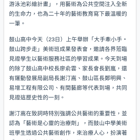
游泳池彩繪計畫」，用藝術為公共空間注入全新
的生命力，也為二十年的藝術教育寫下最溫暖的
一筆。
鼓山高中今天（23日）上午舉辦「大手牽小手・
鼓山跨步走」美術班成果發表會，邀請各界蒞臨
見證學生以藝術服務社區的學習成果。今天到場
的除了鼓山高中校長廖俞雲、家長會長劉嵐，還
有運動發展局副局長謝汀嵩、鼓山區長鄭明興、
易增工程有限公司、有間藝廊等代表到場，共同
見證這歷史性的一刻。
謝汀嵩在致詞時特別強調公共藝術的重要性，並
認為「藝術是心靈的治療劑」，而鼓山中學美術
班學生透過公共藝術創作，來治療人心，扮演著