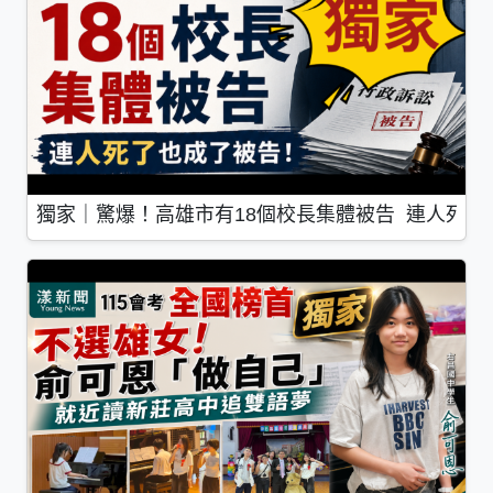
獨家｜驚爆！高雄市有18個校長集體被告 連人死了