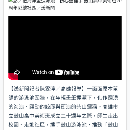
b
a
e
o
t
o
k
【漾新聞記者陳雯萍／高雄報導】一面面原本單
調的游泳池圍牆，在年輕畫筆揮灑下，化作翻湧
的海浪、躍動的鯨豚與衝浪的柴山獼猴。高雄市
立鼓山高中美術班成立二十週年之際，師生走出
校園、走進社區，攜手鼓山游泳池，推動「鼓山