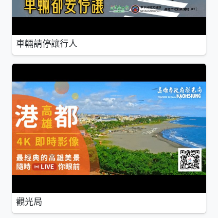
車輛請停讓行人
觀光局