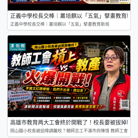
正義中學校長交棒｜叢培麒以「五氣」擘畫教育新局
正義中學校長交棒｜叢培麒以「五氣」擘畫教育新局
高雄市教育两大工會終於開戰了！校長要被拔掉親師
岡山國小校長被迫降調離校？親師志工不滿市府陳情 教師工會槓上