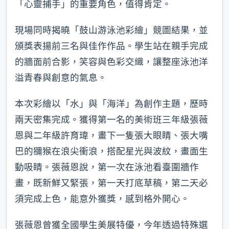
「心靈捕手」的重要角色，值得肯定。
現場同時揭曉「鼓山游泳池彩繪」競圖結果，並
頒獎表揚前三名與佳作作品。學生站在親手完成
的牆面前合影，笑容與色彩交織，讓整座泳池洋
溢青春與創意的氣息。
本次彩繪以「水」與「海洋」為創作主題，歷時
兩天密集完成。獲得第一名的美術班三年級張薇
恩與二年級許育瑋，畫下一隻張大眼睛、張大嘴
巴的獼猴在浪尖衝浪，搭配星光與波紋，畫面生
動吸睛。張薇恩說，第一次在泳池看臺圍牆作
畫，既新鮮又緊張，第一天打底草稿，第二天必
須完成上色，能意外獲獎，感到格外開心。
張薇恩曾獲全國學生美展特優，今年透過特殊選