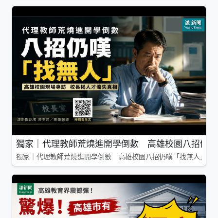
獨家｜代理教師荒燒進開學倒數 高雄校園八招仍嘆
獨家｜代理教師荒燒進開學倒數 高雄校園八招仍嘆「找無人」