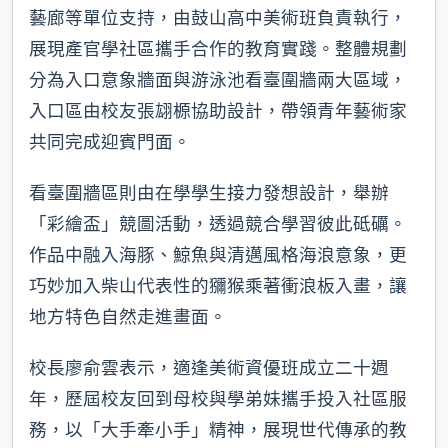
藝廊等單位支持，由鼓山高中美術班負責執行，
展現產官學社區攜手合作的教育實踐。整體規劃
分為入口意象牆面與游泳池看臺圍牆兩大區域，
入口區由校友張翃榞協助設計，帶領青年藝術家
共同完成迎賓門面。
看臺圍牆區則由在學學生接力發想設計，舉辦
「彩繪盃」競圖活動，透過競合學習彼此砥礪。
作品中融入海豚、鯨魚與清邁風格海浪意象，更
巧妙加入柴山代表性的獼猴乘著衝浪板入畫，讓
地方特色自然走進畫面。
校長廖俞雲表示，適逢美術資優班成立二十週
年，歷屆校友回到母校與學弟妹攜手投入社區服
務，以「大手牽小手」精神，展現世代傳承的教