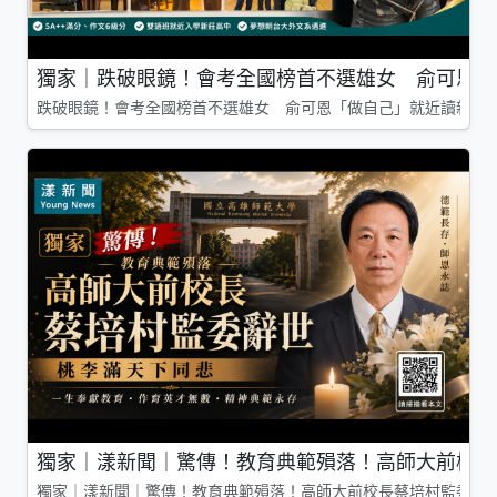
獨家｜跌破眼鏡！會考全國榜首不選雄女 俞可恩「
跌破眼鏡！會考全國榜首不選雄女 俞可恩「做自己」就近讀新莊
獨家｜漾新聞｜驚傳！教育典範殞落！高師大前校長
獨家｜漾新聞｜驚傳！教育典範殞落！高師大前校長蔡培村監委辭