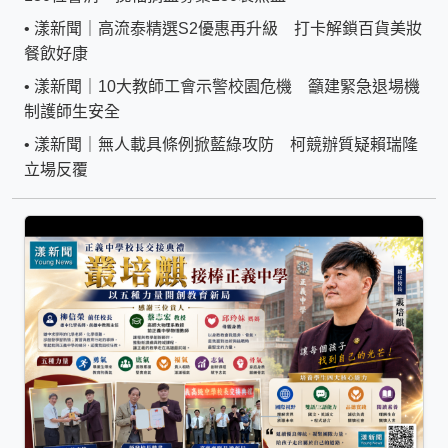
•
漾新聞｜高流泰精選S2優惠再升級 打卡解鎖百貨美妝
餐飲好康
•
漾新聞｜10大教師工會示警校園危機 籲建緊急退場機
制護師生安全
•
漾新聞｜無人載具條例掀藍綠攻防 柯競辦質疑賴瑞隆
立場反覆