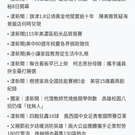
秘8日開幕
•
漾新聞｜旗津1.8公頃黃金地閒置逾十年 陳美雅質疑海
景飯店何時兌現
•
漾新聞|115年美濃區稻米品質競賽
•
漾新聞|美中80週年校慶各界捐款徵信
•
漾新聞|美小讓家庭教育從生活中扎根
•
漾新聞｜聯合看板早已上架 柯志恩扮母雞：攜手議員
拚全壘打勝選
•
漾新聞｜樹德家商全國技能賽摘5金 美容15連霸再創
紀錄
•
獨家｜漾新聞｜代理教師荒燒進開學倒數 高雄校園八
招仍嘆「找無人」
•
漾新聞｜四戰狂轟16球 鳳西國中女足勇奪國際賽亞軍
•
父親節前夕送暖消防英雄！兩大公益團體攜手企業慰勞
180位警消 挽袖捐血募集130袋熱血