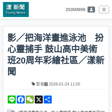
2026/08/06
影／把海洋畫進泳池 扮
心靈捕手 鼓山高中美術
班20周年彩繪社區／漾新
聞
影音
2026-01-24 11:05
L
F
W
X
S
i
a
e
h
n
c
C
a
e
e
h
r