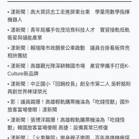
•
漾新聞｜高大資訊志工走進屏東台東 學童用數學指揮
機器人
•
漾新聞｜青年局攜手佐茂培育科技人才 實習接軌低軌
衛星與儲能產業
•
漾新聞｜賴瑞隆市政願景公車啟動 議員合掛看板齊亮
相拚團結
•
漾新聞｜高雄觀光隊深耕韓國市場 產官學攜手打造K-
Culture新品牌
•
漾新聞｜中正國小「回鍋校長」創全市第二人 吳軒銘盼
再創世界棒球榮光
•
影｜議員踢爆！高雄輕軌購票機淪為「吃錢怪獸」國外
旅客當場傻眼｜漾新聞
•
漾新聞｜張博洋踢爆！高雄輕軌購票機淪為「吃錢怪
獸」韓國旅客當場傻眼 高捷：設備異常已修復
•
漾新聞｜「火車醫院」變身親子樂園 百年高雄機廠探