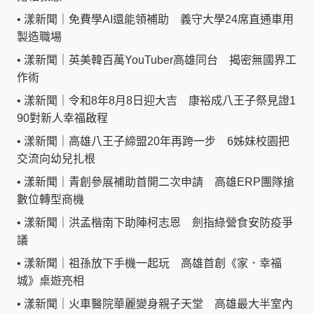
•
漾新聞｜免費學AI還能領補助 義守大學24席直通車用
製造職場
•
漾新聞｜英美韓百萬YouTuber高雄同台 揭密無國界工
作術
•
漾新聞｜令和8年8月8日迎大吉 康裕成八王子祭見證1
90對新人幸福啟程
•
漾新聞｜高雄八王子締盟20年再跨一步 6姊妹校園把
交流向幼兒扎根
•
漾新聞｜青創參展補助首開二次申請 高雄ERP團隊搶
數位轉型商機
•
漾新聞｜洪孟楷南下助陣柯志恩 劍指綠營食安防疫爭
議
•
漾新聞｜祖孫放下手機一起玩 高雄首創《家．幸福
城》桌遊亮相
•
漾新聞｜火車醫院華麗變身親子天堂 高雄最大半室內