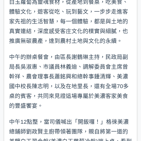
白玉蘿蔔為靈魂食材，從產地到餐桌，吃美食、
體驗文化，遊客從吃、玩到藝文，一步步走進客
家先祖的生活智慧，每一個體驗，都是與土地的
真實連結，深度感受客庄文化的樸實與細膩，也
推廣無碳農產，達到農村土地與文化的永續。
中午的辦桌餐會，由區長謝鶴琳主持，民政局副
局長吳淑惠、市議員林義迪、調解委員會主席曾
幹祥、農會理事長蕭銘興和總幹事鍾清輝、美濃
國中校長陳志明，以及在地里長，還有全場70多
桌的賓客，共同來見證這場專屬於美濃客家美食
的豐盛饗宴。
中午12點整，當司儀喊出「開飯囉！」格徠美濃
總鋪師劉政賢主廚帶領著團隊，親自將第一道的