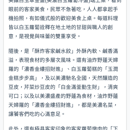
美饟白玉翠金盤(美濃白玉蘿蔔冷盤)端上桌，看到
眼前的客家美食，民眾不急著吃，人人都拿起手
機拍照，有如儀式般的歡迎美食上桌。每道料理
皆以白玉蘿蔔詮釋在地土地的甘甜與職人的創
意，是視覺與味蕾的雙重享受。
隨後，是「酥炸客家鹹水餃」外酥內軟、鹹香滿
溢，表現食材的多層次風味。還有油炸野蓮天婦
羅的「濃香金縷招財進」、白玉蘿蔔糕的「玉潤
金糕步步高」，及以美濃馳名全國，天然釀造的
豆皮，芹菜炒豆皮的「白金滿釜勤生財」，清爽
可口；以及以美濃盛產的野蓮為食材，油炸野蓮
天婦羅的「濃香金縷招財進」，都是美濃名菜，
讓饕客們吃的心滿意足。
此外，還有極具客家印象的客家蘿蔔燉肉的「下