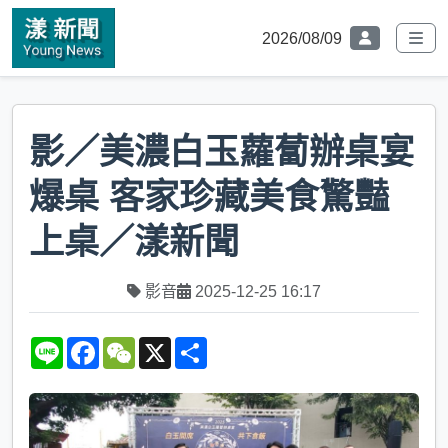
2026/08/09
影／美濃白玉蘿蔔辦桌宴
爆桌 客家珍藏美食驚豔
上桌／漾新聞
影音
2025-12-25 16:17
L
F
W
X
S
i
a
e
h
n
c
C
a
e
e
h
r
b
a
e
o
t
o