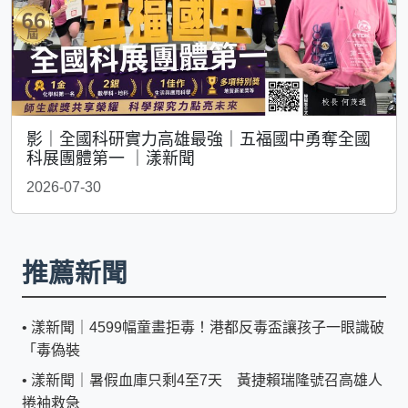
影｜全國科研實力高雄最強｜五福國中勇奪全國
科展團體第一 ｜漾新聞
2026-07-30
推薦新聞
•
漾新聞｜4599幅童畫拒毒！港都反毒盃讓孩子一眼識破
「毒偽裝
•
漾新聞｜暑假血庫只剩4至7天 黃捷賴瑞隆號召高雄人
捲袖救急