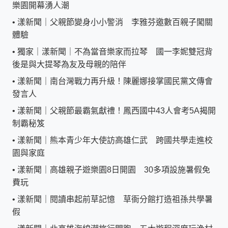
樂園開幕湧人潮
•
漾新聞｜父親節變身小小警消 李雅芬邀數百親子闖關
體驗
•
獨家｜漾新聞｜不為當音樂家而拉琴 國一李妮雙冠背
後是與大提琴為友及母親的陪伴
•
漾新聞｜南台灣戰力再升級！陳麗娜接掌國民黨文傳會
發言人
•
漾新聞｜父親節最霸氣獻禮！鳳西國中43人會考5A揭開
制霸秘笈
•
漾新聞｜熊本青少年大使訪高雄仁武 跨國共學走進校
園與家庭
•
漾新聞｜高雄親子遊樂園8日開園 30多項設施暑假免
費玩
•
漾新聞｜閱讀串起前草記憶 草衙分館打造祖孫共學暑
假