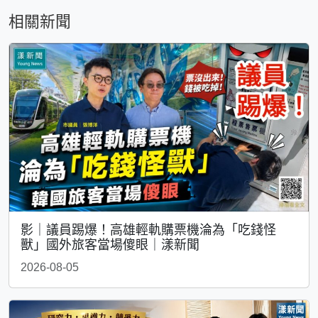
相關新聞
影｜議員踢爆！高雄輕軌購票機淪為「吃錢怪
獸」國外旅客當場傻眼｜漾新聞
2026-08-05