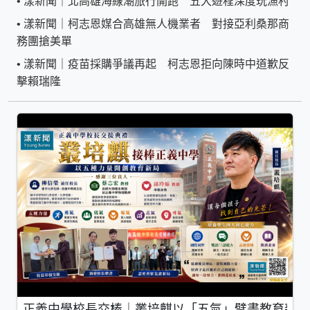
•
漾新聞｜北高雄海線潮旅行開跑 五大遊程深度玩漁村
•
漾新聞｜柯志恩媒合高雄無人機業者 對接亞利桑那商
務團搶美單
•
漾新聞｜疫苗採購爭議再起 柯志恩拒向陳時中道歉反
擊賴瑞隆
正義中學校長交棒｜叢培麒以「五氣」擘畫教育新局