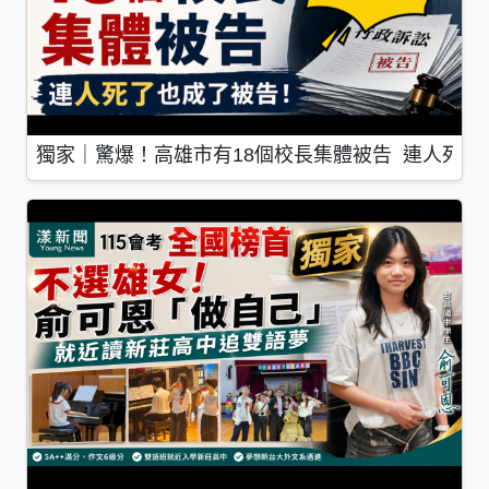
獨家｜驚爆！高雄市有18個校長集體被告 連人死了