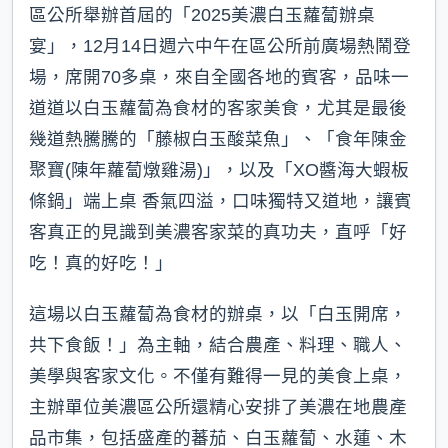
區公所舉辦首屆的「2025美濃白玉蘿蔔辦桌
宴」，12月14日週六中午在區公所前廣場熱鬧登
場，席開70多桌，來自全國各地的賓客，品味一
道道以白玉蘿蔔為食材的客家美食，尤其是最後
幾道熱騰騰的「藤椒白玉酸菜魚」、「食年陳金
聚寶(陳年蘿蔔燉雞湯)」，以及「XO醬海大蝦板
條鍋」端上桌 香氣四溢，口味獨特又道地，讓賓
客真正的見識到美濃客家菜的真功夫，直呼「好
吃！真的好吃！」
這場以白玉蘿蔔為食材的辦桌，以「白玉開席，
共下食飯！」為主軸，結合農產、料理、職人、
美學與客家文化。不僅有難得一見的美食上桌，
主辦單位美濃區公所還精心安排了美濃在地農產
品市集，包括盛產的蕃茄、白玉蘿蔔、水蓮、木