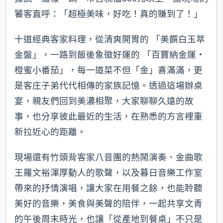
饕客直呼：「超極美味，好吃！真的賺到了！」
十道經典客家料理，從清爽開胃的 「美饌白玉萃
金盤」，一路到飯後象徵好運的 「百寶納金運・
橙蜜小番茄」，每一道菜不但「金」喜滿滿，更
是客庄子弟代代相傳的家族記憶。透過這場辦桌
宴，親友們回到美濃相聚，大家聊聊久遠的故
事，也分享彼此最近的生活，在熟悉的方言裡重
新拉近心的距離。
現場還有竹頭背客家八音團的熱鬧演奏、金曲歌
王羅文裕渾厚動人的歌聲，以及暮日音樂工作室
帶來的抒情演唱，讓大家在用餐之餘，也能聆聽
美好的音樂，美食與美聲的陪伴，一起共享文青
的午後周末時光，也讓「從產地到餐桌」不只是