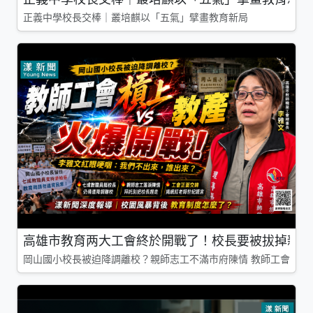
正義中學校長交棒｜叢培麒以「五氣」擘畫教育新局
高雄市教育两大工會終於開戰了！校長要被拔掉親師
岡山國小校長被迫降調離校？親師志工不滿市府陳情 教師工會槓上