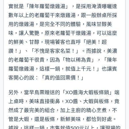
實就是「陳年蘿蔔燉雞湯」，是採用淹漬曝曬達
數年以上的老蘿蔔干來燉雞湯，跟一般辦桌所採
用的燉雞湯，是完全不同的體驗，風味甘醇美
味，讓人驚艷，原來老蘿蔔干燉雞湯，可以這麼
的鮮美、甘醇，現場饕客也直呼「絕美！超
讚！」、「不愧是客家名菜！」。而據說，美濃
的老蘿蔔干很貴，因為「物以稀為貴」，「陳年
蘿蔔燉雞湯，這樣一鍋，就值上千元！」也讓賓
客開心的說：「真的值回票價！」
另外，當早鳥票贈送的「XO醬海大蝦板條鍋」端
上桌時，美味直接衝鼻，XO醬、大蝦與板條，竟
然成了最完美的組合，加上主廚的精心烹煮，不
管是大蝦，還是板條，新鮮美味，都恰到好處。
據說，這樣一鍋，市售就值500元以上，讓現場的