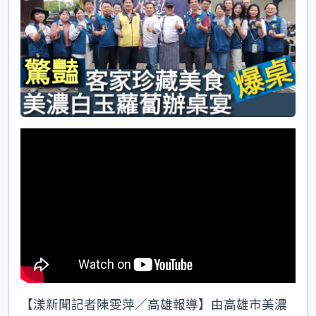
k
【漾新聞記者陳雯萍／高雄報導】由高雄市美濃