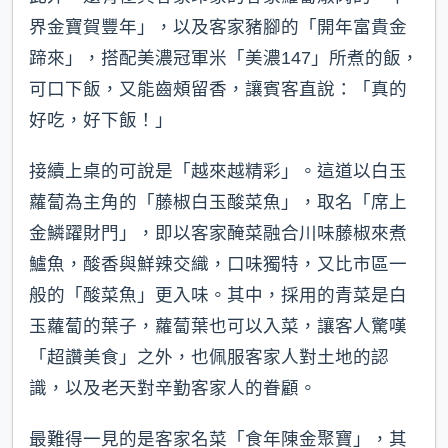
界金寶賀豐年」，以及客家豬腳的「開年富貴金
蹄來」，搭配美濃冠軍米「美濃147」所煮的飯，
可口下飯，又能齒頰留香，讓賓客直說：「真的
好吃，好下飯！」
接續上桌的可說是「越來越精彩」。這道以白玉
蘿蔔為主角的「藤椒白玉酸菜魚」，取名「席上
金鱗躍財門」，即以客家醃菜融合川味藤椒來煮
鱸魚，酸香與鮮辣交織，口味獨特，又比市區一
般的「酸菜魚」更入味。其中，採用的青菜是白
玉蘿蔔的葉子，蘿蔔葉也可以入菜，讓客人驚嘆
「超讚美食」之外，也佩服客家人對土地的認
識，以及老天對辛勤客家人的眷顧。
最難得一見的是客家名菜「食年陳金聚寶」，其