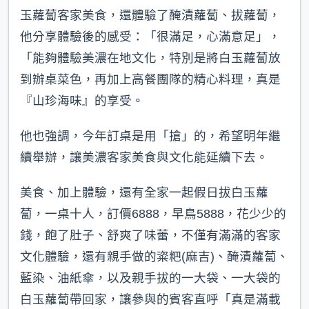
玉蘿蔔客家美食，還體驗了醃漬蘿蔔、拔蘿蔔，
他分享體驗後的感受：「很滿足，心滿意足」，
「能夠體驗美濃在地文化，特別是將白玉蘿蔔放
到辦桌菜色，再加上高餐團隊的精心料理，真是
『山珍海味』的享受。
他也強調，今年訂桌是用「搶」的，希望明年繼
續舉辦，讓美濃客家美食與文化能延續下去。
美食、加上體驗，還有全家一起假日拔白玉蘿
蔔，一桌十人，訂價6888，早鳥5888，花少少的
錢，飽了肚子、舒爽了味蕾，不僅有滿滿的客家
文化體驗，還有親手做的粢粑(麻吉)、醃漬蘿蔔、
藍染、油紙傘，以及親手拔的一大袋、一大袋的
白玉蘿蔔帶回家，讓參與的賓客直呼「真是滿載