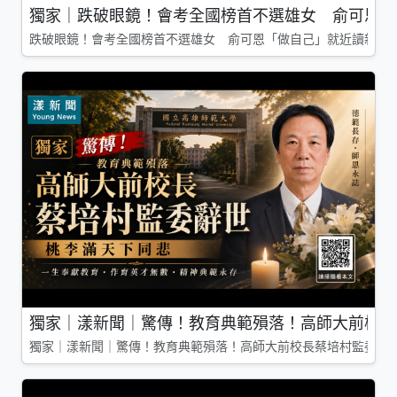
獨家｜跌破眼鏡！會考全國榜首不選雄女 俞可恩「
跌破眼鏡！會考全國榜首不選雄女 俞可恩「做自己」就近讀新莊
獨家｜漾新聞｜驚傳！教育典範殞落！高師大前校長
獨家｜漾新聞｜驚傳！教育典範殞落！高師大前校長蔡培村監委辭