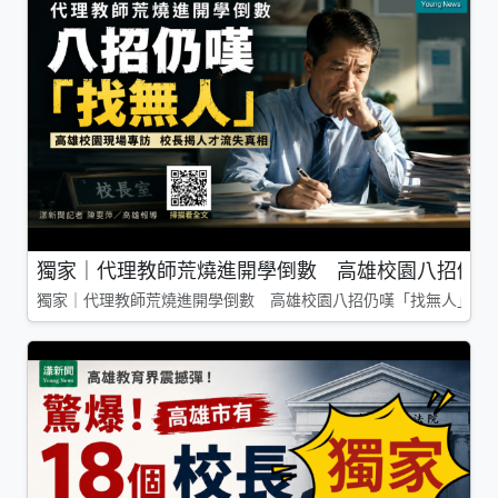
獨家｜代理教師荒燒進開學倒數 高雄校園八招仍嘆
獨家｜代理教師荒燒進開學倒數 高雄校園八招仍嘆「找無人」