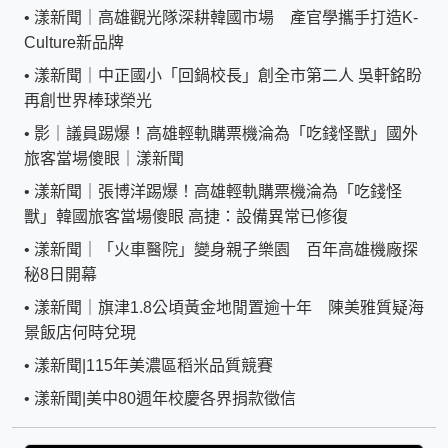
•
漾新聞｜高雄觀光隊深耕韓國市場 產官學攜手打造K-
Culture新品牌
•
漾新聞｜中正國小「回鍋校長」創全市第二人 吳軒銘盼
再創世界棒球榮光
•
影｜議員踢爆！高雄輕軌購票機淪為「吃錢怪獸」國外
旅客當場傻眼｜漾新聞
•
漾新聞｜張博洋踢爆！高雄輕軌購票機淪為「吃錢怪
獸」韓國旅客當場傻眼 高捷：設備異常已修復
•
漾新聞｜「火車醫院」變身親子樂園 百年高雄機廠探
秘8日開幕
•
漾新聞｜旗津1.8公頃黃金地閒置逾十年 陳美雅質疑海
景飯店何時兌現
•
漾新聞|115年美濃區稻米品質競賽
•
漾新聞|美中80週年校慶各界捐款徵信