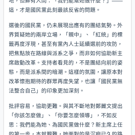
地，但鮮有人問：「我們能幫她做什麼？」——
這，才是國民黨此刻最該反省的問題。
選後的國民黨，仍未展現出應有的團結氣勢。外
界質疑她的兩岸立場，「親中」、「紅統」的標
籤再度浮現，甚至有黨內人士延續選前的攻防，
把焦點放在路線與派系之爭，而非如何協助新主
席啟動改革。支持者看見的，不是團結向前的姿
態，而是派系間的暗潮。這樣的氛圍，讓原本對
改革懷抱期待的群眾再度失望，也讓「國民黨無
法整合自己」的印象更加深刻。
批評容易，協助更難。與其不斷地對鄭麗文提出
「你該怎麼做」、「你要怎麼領導」，不如反
思：我們能為她、為國民黨做什麼？新主席上任
的第一步，本就艱難，她面對的是沉痾已久的路