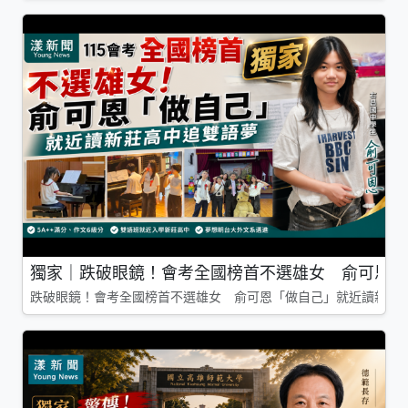
獨家｜跌破眼鏡！會考全國榜首不選雄女 俞可恩「
跌破眼鏡！會考全國榜首不選雄女 俞可恩「做自己」就近讀新莊