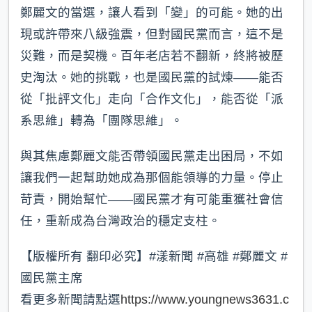
鄭麗文的當選，讓人看到「變」的可能。她的出
現或許帶來八級強震，但對國民黨而言，這不是
災難，而是契機。百年老店若不翻新，終將被歷
史淘汰。她的挑戰，也是國民黨的試煉——能否
從「批評文化」走向「合作文化」，能否從「派
系思維」轉為「團隊思維」。
與其焦慮鄭麗文能否帶領國民黨走出困局，不如
讓我們一起幫助她成為那個能領導的力量。停止
苛責，開始幫忙——國民黨才有可能重獲社會信
任，重新成為台灣政治的穩定支柱。
【版權所有 翻印必究】#漾新聞 #高雄 #鄭麗文 #
國民黨主席
看更多新聞請點選
https://www.youngnews3631.c