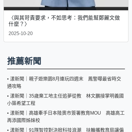
〈與其苛責要求，不如思考：我們能幫鄭麗文做
什麼？〉
2025-10-20
推薦新聞
•
漾新聞｜親子遊樂園8月連玩四週末 鳳警曝最省時交
通攻略
•
漾新聞｜35歲棄工地主任追夢從教 林文鵬接掌明義國
小築希望工程
•
漾新聞｜高雄牽手日本陸奧市簽署教育MOU 高雄高工
再添國際姊妹校
•
漾新聞｜91隊智控對決掀科技浪潮 扶輪攜教育局讓偏