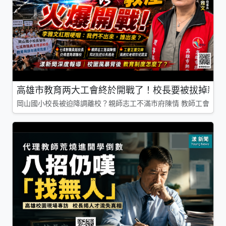
高雄市教育两大工會終於開戰了！校長要被拔掉親師
岡山國小校長被迫降調離校？親師志工不滿市府陳情 教師工會槓上