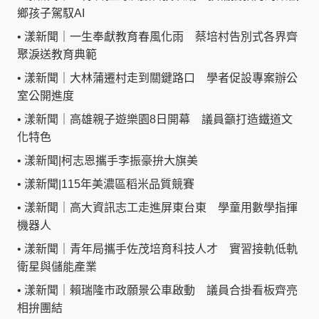
鄉孩子駕馭AI
•
漾新聞｜一生奉獻教育春風化雨 蔡培村告別式各界齊
聚淚送教育典範
•
漾新聞｜大林蒲遷村走到關鍵路口 學者促設專案辦公
室公開進度
•
漾新聞｜高雄親子遊樂園8日開幕 議員籲打造鐵道文
化特色
•
漾新聞|柯志恩攜手李振豪拚大旗美
•
漾新聞|115年美濃區稻米品質競賽
•
漾新聞｜高大資訊志工走進屏東台東 學童用數學指揮
機器人
•
漾新聞｜青年局攜手佐茂培育科技人才 實習接軌低軌
衛星與儲能產業
•
漾新聞｜賴瑞隆市政願景公車啟動 議員合掛看板齊亮
相拚團結