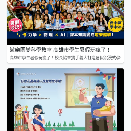
遊樂園變科學教室 高雄市學生暑假玩瘋了！
高雄市學生暑假玩瘋了！校長協會攜手義大打造暑假沉浸式學習基地