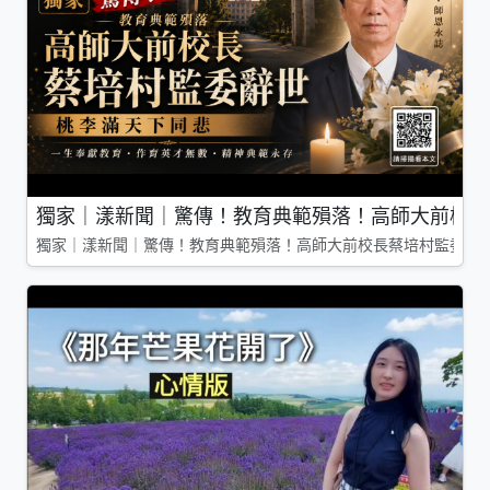
獨家｜漾新聞｜驚傳！教育典範殞落！高師大前校長
獨家｜漾新聞｜驚傳！教育典範殞落！高師大前校長蔡培村監委辭