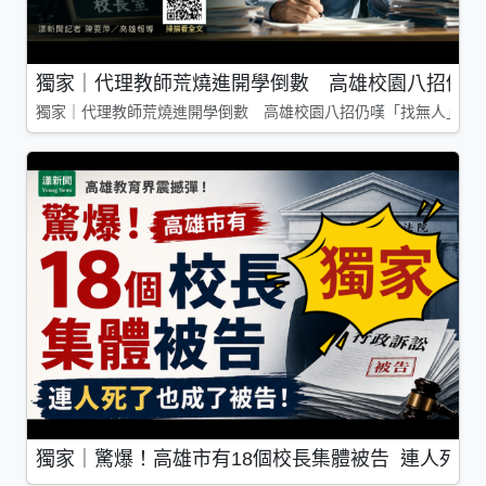
獨家｜代理教師荒燒進開學倒數 高雄校園八招仍嘆
獨家｜代理教師荒燒進開學倒數 高雄校園八招仍嘆「找無人」
獨家｜驚爆！高雄市有18個校長集體被告 連人死了