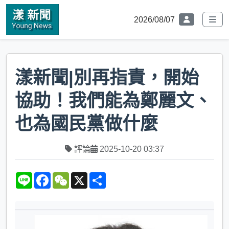
2026/08/07
漾新聞|別再指責，開始
協助！我們能為鄭麗文、
也為國民黨做什麼
評論
2025-10-20 03:37
L
F
W
X
S
i
a
e
h
n
c
C
a
e
e
h
r
b
a
e
o
t
o