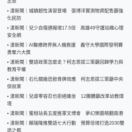
志恩
•
漾新聞｜城鎮韌性演習登場 張博洋實測物資配售籲強
化民防
•
漾新聞｜兒少自傷通報增17.5倍 高雄49守護站織心理
安全網
•
漾新聞｜AI醫療跨界無人機救援 義守大學國際發明賽
勇奪六大獎
•
漾新聞｜雙語政策怎麼走？柯志恩提三策籲回歸學力與
教育平權
•
漾新聞｜石化關廠恐掀骨牌效應 柯志恩提三策籲中央
保就業
•
漾新聞｜兒虐零容忍也拒絕連坐 12團體籲改革幼教環
境
•
漾新聞｜蜜柑站長五度進軍文博會 夢幻樂園萌翻南港
•
漾新聞｜賴瑞隆推雙語七大行動 預算倍增打造2030雙
語之都