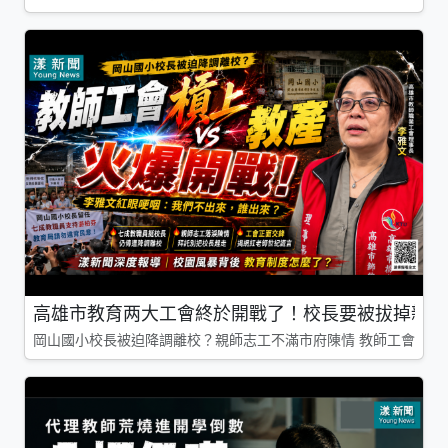
高雄市教育两大工會終於開戰了！校長要被拔掉親師
岡山國小校長被迫降調離校？親師志工不滿市府陳情 教師工會槓上