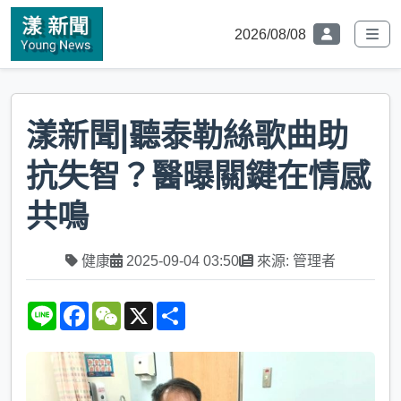
2026/08/08
漾新聞|聽泰勒絲歌曲助
抗失智？醫曝關鍵在情感
共鳴
健康
2025-09-04 03:50
來源: 管理者
L
F
W
X
S
i
a
e
h
n
c
C
a
e
e
h
r
b
a
e
o
t
o