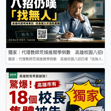
獨家｜代理教師荒燒進開學倒數 高雄校園八招仍嘆
獨家｜代理教師荒燒進開學倒數 高雄校園八招仍嘆「找無人」