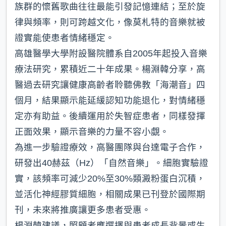
族群的懷舊歌曲往往最能引發記憶連結；至於旋
律與頻率，則可跨越文化，像莫札特的音樂就被
證實能使患者情緒穩定。
高雄醫學大學附設醫院體系自2005年起投入音樂
療法研究，累積近二十年成果。楊淵韓分享，高
醫過去研究讓健康高齡者聆聽佛教「海潮音」四
個月，結果顯示能延緩認知功能退化，對情緒穩
定亦有助益。後續運用於失智症患者，同樣發揮
正面效果，顯示音樂的力量不容小覷。
為進一步驗證療效，高醫團隊與台達電子合作，
研發出40赫茲（Hz）「自然音樂」。細胞實驗證
實，該頻率可減少20%至30%類澱粉蛋白沉積，
並活化神經膠質細胞，相關成果已刊登於國際期
刊，未來將推廣讓更多患者受惠。
楊淵韓建議，照顧者應選擇與患者成長背景或生