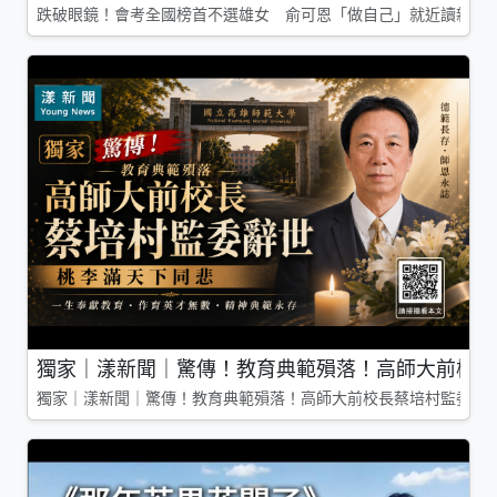
跌破眼鏡！會考全國榜首不選雄女 俞可恩「做自己」就近讀新莊
獨家｜漾新聞｜驚傳！教育典範殞落！高師大前校長
獨家｜漾新聞｜驚傳！教育典範殞落！高師大前校長蔡培村監委辭