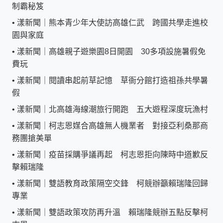
制霸秘笈
•
漾新聞｜熊本青少年大使訪高雄仁武 跨國共學走進校
園與家庭
•
漾新聞｜高雄親子遊樂園8日開園 30多項設施暑假免
費玩
•
漾新聞｜閱讀串起前草記憶 草衙分館打造祖孫共學暑
假
•
漾新聞｜北高雄海線潮旅行開跑 五大遊程深度玩漁村
•
漾新聞｜柯志恩媒合高雄無人機業者 對接亞利桑那商
務團搶美單
•
漾新聞｜疫苗採購爭議再起 柯志恩拒向陳時中道歉反
擊賴瑞隆
•
漾新聞｜雙語教育政策隔空交鋒 柯競辦籲賴瑞隆回歸
專業
•
漾新聞｜雙語政策攻防再升溫 賴瑞隆競辦五點反擊柯