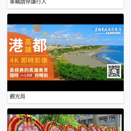
車輛請停讓行人
觀光局