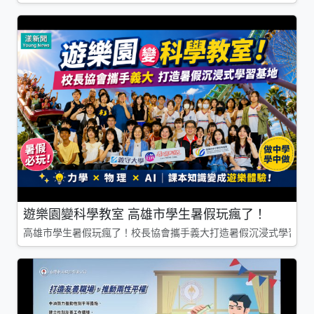
遊樂園變科學教室 高雄市學生暑假玩瘋了！
高雄市學生暑假玩瘋了！校長協會攜手義大打造暑假沉浸式學習基地