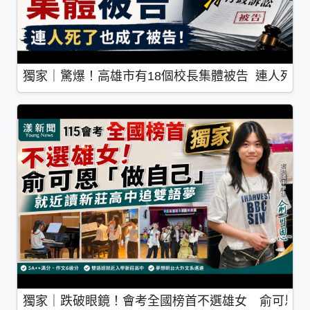
獨家｜驚爆！高雄市有18個校長集體被告 連人死了
獨家｜跌破眼鏡！會考全國榜首不選雄女 俞可恩「