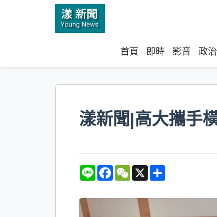
首頁
即時
影音
政治
漾新聞|高大攜手
L
F
W
X
S
i
a
e
h
n
c
C
a
e
e
h
r
b
a
e
o
t
o