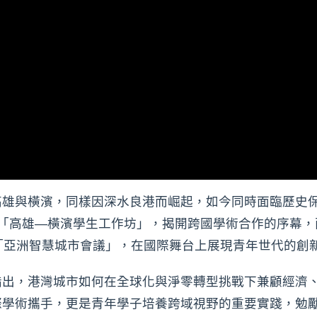
高雄與橫濱，同樣因深水良港而崛起，如今同時面臨歷史
「高雄—橫濱學生工作坊」，揭開跨國學術合作的序幕，
「亞洲智慧城市會議」，在國際舞台上展現青年世代的創
指出，港灣城市如何在全球化與淨零轉型挑戰下兼顧經濟
際學術攜手，更是青年學子培養跨域視野的重要實踐，勉