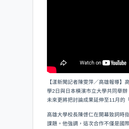
【漾新聞記者陳雯萍／高雄報導】
學2日與日本橫濱市立大學共同舉辦
未來更將把討論成果延伸至11月的
高雄大學校長陳啓仁在開幕致詞時
課題。他強調，這次合作不僅是國