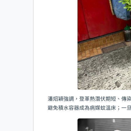
潘炤穎強調，登革熱潛伏期短、傳
避免積水容器成為病媒蚊溫床；一