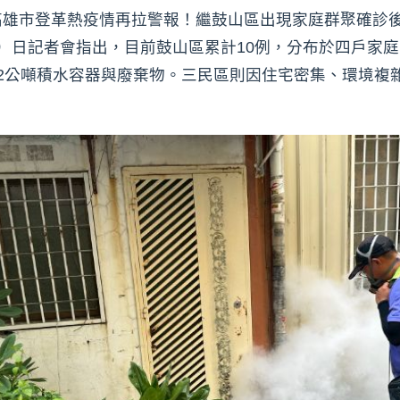
高雄市登革熱疫情再拉警報！繼鼓山區出現家庭群聚確診
）日記者會指出，目前鼓山區累計10例，分布於四戶家庭，
2公噸積水容器與廢棄物。三民區則因住宅密集、環境複雜