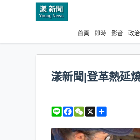
首頁
即時
影音
政治
漾新聞|登革熱延燒
L
F
W
X
S
i
a
e
h
n
c
C
a
e
e
h
r
b
a
e
o
t
o