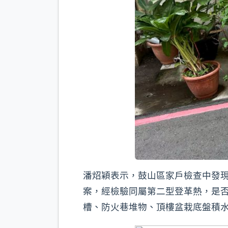
潘炤穎表示，鼓山區家戶檢查中發現
案，經檢驗同屬第二型登革熱，是
槽、防火巷堆物、頂樓盆栽底盤積