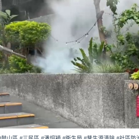
#鼓山區 #三民區 #潘炤穎 #衛生局 #孳生源清除 #社區防