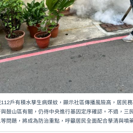
112戶有積水孳生病媒蚊，顯示社區傳播風險高，居民
否與鼓山區有關，仍待中央進行基因定序確認。不過，三
水等問題，將成為防治重點，呼籲居民全面配合孳清與噴