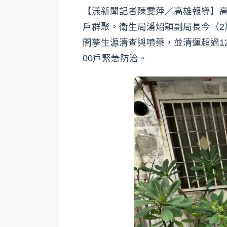
【漾新聞記者陳雯萍／高雄報導】
戶群聚。衛生局潘炤穎副局長今（2
開孳生源清查與噴藥，並清運超過1
00戶緊急防治。