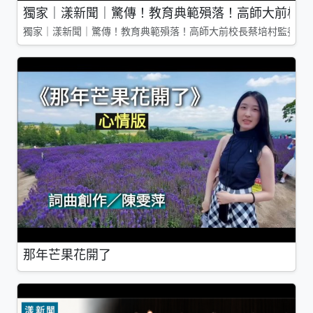
獨家｜漾新聞｜驚傳！教育典範殞落！高師大前校長
獨家｜漾新聞｜驚傳！教育典範殞落！高師大前校長蔡培村監委辭
那年芒果花開了