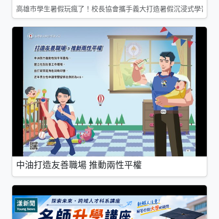
高雄市學生暑假玩瘋了！校長協會攜手義大打造暑假沉浸式學習基地
中油打造友善職場 推動兩性平權