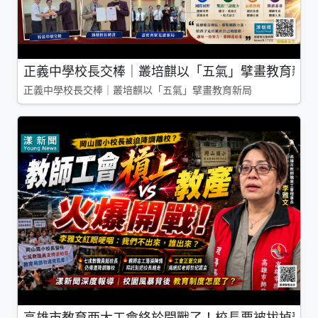
正義中學校長交棒｜叢培麒以「五氣」擘畫教育新局
正義中學校長交棒｜叢培麒以「五氣」擘畫教育新局
高雄市教育两大工會終於開戰了！校長要被拔掉親師