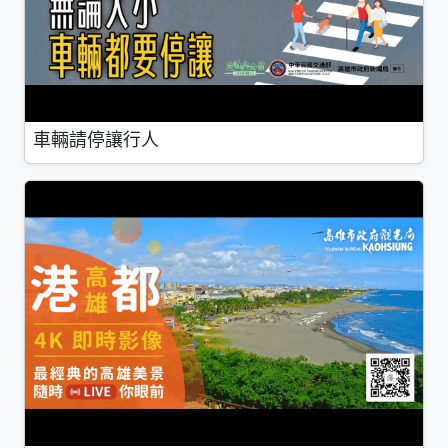
車輛請停讓行人