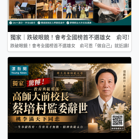
獨家｜跌破眼鏡！會考全國榜首不選雄女 俞可恩「
跌破眼鏡！會考全國榜首不選雄女 俞可恩「做自己」就近讀新莊