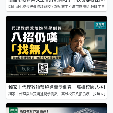
岡山國小校長被迫降調離校？親師志工不滿市府陳情 教師工會槓上
獨家｜代理教師荒燒進開學倒數 高雄校園八招仍嘆
獨家｜代理教師荒燒進開學倒數 高雄校園八招仍嘆「找無人」