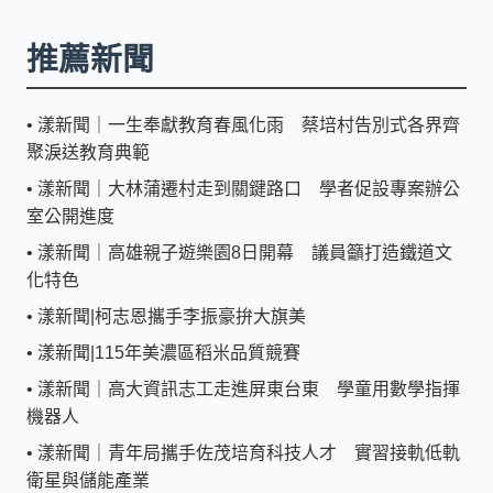
推薦新聞
•
漾新聞｜一生奉獻教育春風化雨 蔡培村告別式各界齊
聚淚送教育典範
•
漾新聞｜大林蒲遷村走到關鍵路口 學者促設專案辦公
室公開進度
•
漾新聞｜高雄親子遊樂園8日開幕 議員籲打造鐵道文
化特色
•
漾新聞|柯志恩攜手李振豪拚大旗美
•
漾新聞|115年美濃區稻米品質競賽
•
漾新聞｜高大資訊志工走進屏東台東 學童用數學指揮
機器人
•
漾新聞｜青年局攜手佐茂培育科技人才 實習接軌低軌
衛星與儲能產業