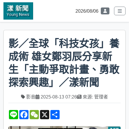
2026/08/06
影／全球「科技女孩」養
成術 雄女鄭羽辰分享新
生「主動爭取計畫、勇敢
探索興趣」／漾新聞
影音
2025-08-13 07:26
來源: 管理者
L
F
W
X
S
i
a
e
h
n
c
C
a
e
e
h
r