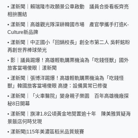
•
漾新聞｜賴瑞隆市政願景公車啟動 議員合掛看板齊亮
相拚團結
•
漾新聞｜高雄觀光隊深耕韓國市場 產官學攜手打造K-
Culture新品牌
•
漾新聞｜中正國小「回鍋校長」創全市第二人 吳軒銘盼
再創世界棒球榮光
•
影｜議員踢爆！高雄輕軌購票機淪為「吃錢怪獸」國外
旅客當場傻眼｜漾新聞
•
漾新聞｜張博洋踢爆！高雄輕軌購票機淪為「吃錢怪
獸」韓國旅客當場傻眼 高捷：設備異常已修復
•
漾新聞｜「火車醫院」變身親子樂園 百年高雄機廠探
秘8日開幕
•
漾新聞｜旗津1.8公頃黃金地閒置逾十年 陳美雅質疑海
景飯店何時兌現
•
漾新聞|115年美濃區稻米品質競賽