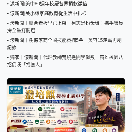
•
漾新聞|美中80週年校慶各界捐款徵信
•
漾新聞|美小讓家庭教育從生活中扎根
•
漾新聞｜聯合看板早已上架 柯志恩扮母雞：攜手議員
拚全壘打勝選
•
漾新聞｜樹德家商全國技能賽摘5金 美容15連霸再創
紀錄
•
獨家｜漾新聞｜代理教師荒燒進開學倒數 高雄校園八
招仍嘆「找無人」