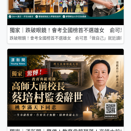
獨家｜跌破眼鏡！會考全國榜首不選雄女 俞可恩「
跌破眼鏡！會考全國榜首不選雄女 俞可恩「做自己」就近讀新莊