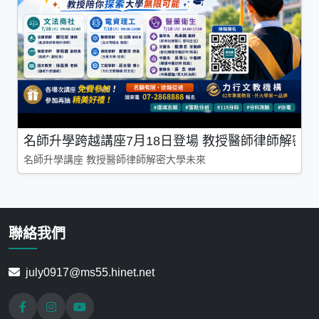
名師升學跨越講座7月18日登場 教授醫師律師解密
名師升學講座 教授醫師律師解密大學未來
聯絡我們
july0917@ms55.hinet.net