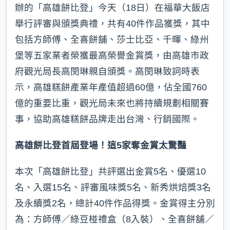
辦的「高雄餅比登」今天（18日）在福華大飯店
舉行評審與頒獎典禮，共有40件作品獲獎，其中
包括方師傅、全喜餅舖、莎士比亞、千暉、綠州
堡等五家業者榮獲最高榮譽金賞獎，由高雄市政
府觀光局長高閔琳親自頒獎。高閔琳致詞時表
示，高雄糕餅產業年產值超過60億，佔全國760
億的重要比重，觀光局未來也將持續規劃相關賽
事，協助高雄糕餅品牌走出台灣、行銷國際。
高雄餅比登首屆登場！這5家奪金賞太驚豔
本次「高雄餅比登」共評選出金賞5名、優選10
名、入選15名、評審風味獎5名、新秀烘焙獎3名
及永續獎2名，總計40件作品得獎。金賞得主分別
為：方師傅／綠豆椪禮盒（8入裝）、全喜餅舖／