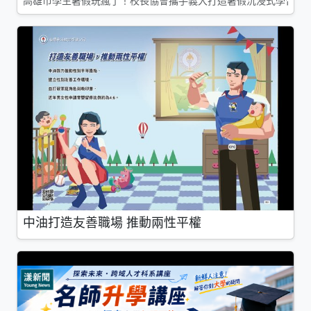
高雄市學生暑假玩瘋了！校長協會攜手義大打造暑假沉浸式學習基地
中油打造友善職場 推動兩性平權