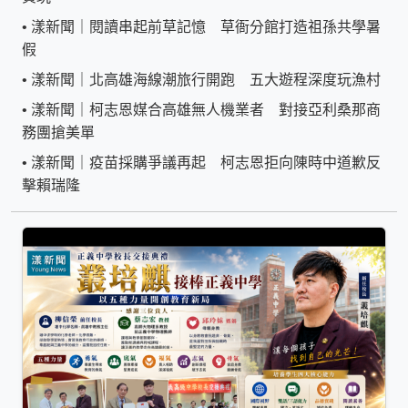
•
漾新聞｜閱讀串起前草記憶 草衙分館打造祖孫共學暑
假
•
漾新聞｜北高雄海線潮旅行開跑 五大遊程深度玩漁村
•
漾新聞｜柯志恩媒合高雄無人機業者 對接亞利桑那商
務團搶美單
•
漾新聞｜疫苗採購爭議再起 柯志恩拒向陳時中道歉反
擊賴瑞隆