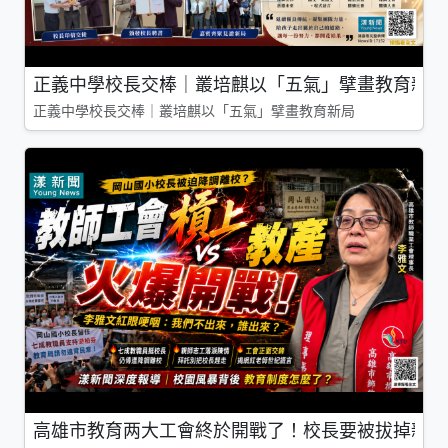
正義中學校長交棒｜叢培麒以「五氣」擘畫教育新局
正義中學校長交棒｜叢培麒以「五氣」擘畫教育新局
高雄市教育两大工會終於開戰了！校長要被拔掉親師