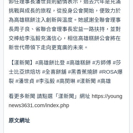
卸任理事長潘世貞則動情表示，過去六年是充滿
挑戰與成長的旅程，從投身公會開始，便致力於
為高雄糕餅注入創新與溫度。她感謝全聯會理事
長周子良、省聯合會理事長宏益一路扶持，並對
交棒給李泓毅充滿信心，相信高雄糕餅公會將在
新世代帶領下走向更寬廣的未來。
【漾新聞】#高雄餅比登 #高雄糕餅 #方師傅 #莎
士比亞烘焙坊 #全喜餅舖 #黑香蕉燒餅 #ROSA爆
裂 #潘世貞 #李泓毅 #高閔琳 #漾新聞 #高雄
看更多新聞 請點選「漾新聞」網址
https://young
news3631.com/index.php
原文網址