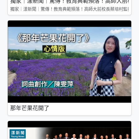
獨家｜漾新聞｜驚傳！教育典範殞落！高師大前校長
獨家｜漾新聞｜驚傳！教育典範殞落！高師大前校長蔡培村監委辭
那年芒果花開了