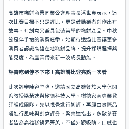
高雄市糕餅商業同業公會理事長潘世貞表示，這
次比賽目標不只是評比，更是鼓勵業者創作出有
故事、有創意又兼具包裝美學的糕餅產品。中秋
節是伴手禮的消費旺季，她期待透過比賽讓更多
消費者認識高雄在地糕餅品牌，提升採購選擇與
能見度，為產業帶來新一波成長動能。
評審吃到停不下來！高雄餅比登亮點一次看
此次評審陣容堅強，邀請國立高雄餐旅大學休閒
系教授梁榮達與樹德科技大學、樹德家商專業教
師組成團隊，先以視覺進行初評，再經由實際品
嚐進行風味與創意評分。梁榮達指出，多數參賽
者皆為高雄糕餅界菁英，不僅外觀吸睛，口感也