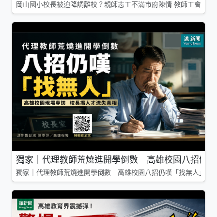
岡山國小校長被迫降調離校？親師志工不滿市府陳情 教師工會槓上
獨家｜代理教師荒燒進開學倒數 高雄校園八招仍嘆
獨家｜代理教師荒燒進開學倒數 高雄校園八招仍嘆「找無人」