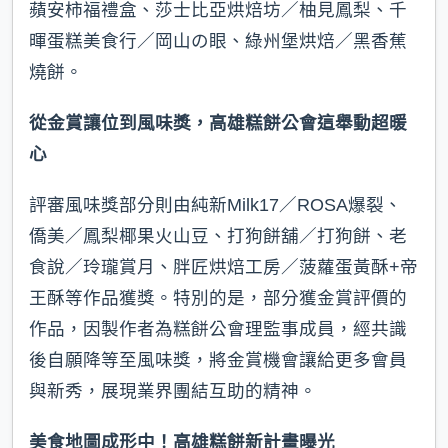
蘋安柿福禮盒、莎士比亞烘焙坊／柚見鳳梨、千
暉蛋糕美食行／岡山の眼、綠州堡烘焙／黑香蕉
燒餅。
從金賞讓位到風味獎，高雄糕餅公會這舉動超暖
心
評審風味獎部分則由純新Milk17／ROSA爆裂、
僑美／鳳梨椰果火山豆、打狗餅舖／打狗餅、老
食說／玲瓏賞月、胖匠烘焙工房／菠蘿蛋黃酥+帝
王酥等作品獲獎。特別的是，部分獲金賞評價的
作品，因製作者為糕餅公會理監事成員，經共識
後自願降等至風味獎，將金賞機會讓給更多會員
與新秀，展現業界團結互助的精神。
美食地圖成形中！高雄糕餅新計畫曝光