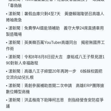
「毒偽裝
•
漾新聞｜暑假血庫只剩4至7天 黃捷賴瑞隆號召高雄人
捲袖救急
•
漾新聞｜免費學AI還能領補助 義守大學24席直通車用
製造職場
•
漾新聞｜英美韓百萬YouTuber高雄同台 揭密無國界工
作術
•
漾新聞｜令和8年8月8日迎大吉 康裕成八王子祭見證1
90對新人幸福啟程
•
漾新聞｜高雄八王子締盟20年再跨一步 6姊妹校園把
交流向幼兒扎根
•
漾新聞｜青創參展補助首開二次申請 高雄ERP團隊搶
數位轉型商機
•
漾新聞｜洪孟楷南下助陣柯志恩 劍指綠營食安防疫爭
議