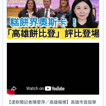
k
【漾新聞記者陳雯萍／高雄報導】高雄市首屆舉