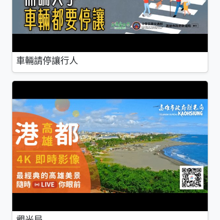
車輛請停讓行人
觀光局