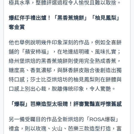
極具水準，整體評選過程令人愉悅且難以取捨。
爆紅伴手禮出爐！「黑香蕉燒餅」「柚見鳳梨」
奪金賞
他也舉例說明幾件印象深刻的作品，例如全喜餅
舖的「蘋安柿福」，在地連結明確、風味扎實；
綠州堡烘焙的黑香蕉燒餅則使用完全熟成香蕉，
糖度高、香氣濃郁，與酥香餅皮融合後創造出獨
特口感；莎士比亞烘焙坊的柚見鳳梨則在餅體與
口感上別出心裁，脫離傳統印象，令人驚艷。
「爆裂」芭樂造型太吸睛！評審驚豔直呼懷舊感
另一備受矚目的作品全新烘焙的「ROSA爆裂」
禮盒，則以玫瑰、火山、芭樂三款造型打造，富