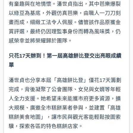
有童趣與在地情懷。潘世貞指出，其中芭樂爆裂
以綠豆為基底，外觀仿真芭樂，由職人一刀刀刻
畫而成，細緻工法令人佩服。儘管該作品原獲金
賞評選，最終仍因理監事身份而轉為風味獎，仍
感榮幸並將榮耀歸於團隊。
只花17天辦到！第一屆高雄餅比登交出亮眼成績
單
潘世貞也分享本屆「高雄餅比登」僅花17天籌劃
完成，背後凝聚了公會團隊、女兒與女婿等年輕
人全力支援。她希望未來能獲市府更多資源，擴
大規模、廣邀全市糕餅業者參與，並建置「高雄
糕餅美食地圖」，讓市民與觀光客能輕鬆按圖索
驥，探索各區的特色糕餅店家。