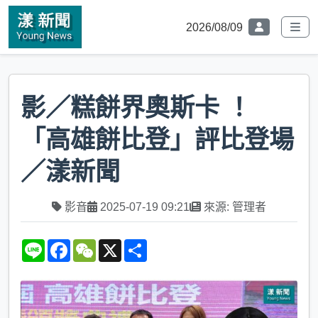
2026/08/09
影／糕餅界奧斯卡 ！
「高雄餅比登」評比登場
／漾新聞
影音
2025-07-19 09:21
來源: 管理者
L
F
W
X
S
i
a
e
h
n
c
C
a
e
e
h
r
b
a
e
o
t
o