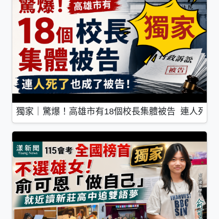
獨家｜驚爆！高雄市有18個校長集體被告 連人死了