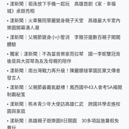
•
漾新聞｜祖孫放下手機一起玩 高雄首創《家．幸福
城》桌遊亮相
•
漾新聞｜火車醫院華麗變身親子天堂 高雄最大半室內
樂園開幕湧人潮
•
漾新聞｜父親節變身小小警消 李雅芬邀數百親子闖關
體驗
•
獨家｜漾新聞｜不為當音樂家而拉琴 國一李妮雙冠背
後是與大提琴為友及母親的陪伴
•
漾新聞｜南台灣戰力再升級！陳麗娜接掌國民黨文傳會
發言人
•
漾新聞｜父親節最霸氣獻禮！鳳西國中43人會考5A揭開
制霸秘笈
•
漾新聞｜熊本青少年大使訪高雄仁武 跨國共學走進校
園與家庭
•
漾新聞｜高雄親子遊樂園8日開園 30多項設施暑假免
費玩