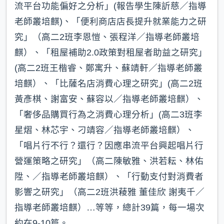
流平台功能偏好之分析」(報告學生陳訢慈／指導
老師叢培麒)、「便利商店店長提升就業能力之研
究」（高二2班李恩愷、張程洋／指導老師叢培
麒）、「租屋補助2.0政策對租屋者助益之研究」
(高二2班王楷睿、鄭寓升、蘇靖軒／指導老師叢
培麒）、「比薩名店消費心理之研究」(高二2班
黃彥棋、謝富安、蘇容以／指導老師叢培麒）、
「奢侈品購買行為之消費心理分析」(高二3班李
星熠、林芯宇、刁靖容／指導老師叢培麒）、
「唱片行不行？還行？因應串流平台興起唱片行
營運策略之研究」（高二陳敏雅、洪若耘、林佑
陞、／指導老師叢培麒）、「行動支付對消費者
影響之研究」（高二2班洪薐雅 董佳欣 謝夷千／
指導老師叢培麒）…等等，總計39篇，每一場次
約在9-10篇。