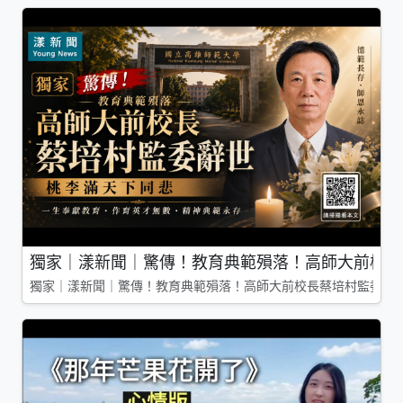
獨家｜漾新聞｜驚傳！教育典範殞落！高師大前校長
獨家｜漾新聞｜驚傳！教育典範殞落！高師大前校長蔡培村監委辭