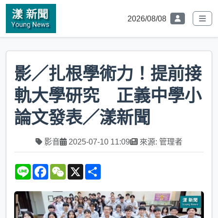
2026/08/08
影／扎根學術力！提前接
軌大學研究 正義中學小
論文發表／漾新聞
影音
2025-07-10 11:09
來源: 管理者
L
F
W
X
S
i
a
e
h
n
c
C
a
e
e
h
r
b
a
e
o
t
o