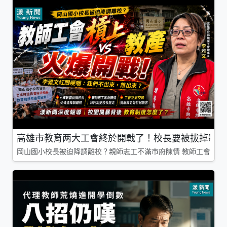
高雄市教育两大工會終於開戰了！校長要被拔掉親師
岡山國小校長被迫降調離校？親師志工不滿市府陳情 教師工會槓上