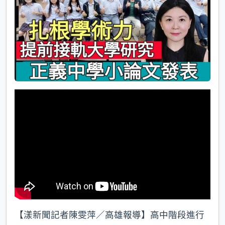
k
【漾新聞記者陳雯萍／高雄報導】高中階段進行