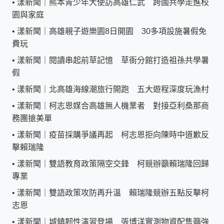
•
漾新聞｜熊本青少年大使訪高雄仁武 跨國共學走進校
園與家庭
•
漾新聞｜高雄親子遊樂園8日開園 30多項設施暑假免
費玩
•
漾新聞｜閱讀串起前草記憶 草衙分館打造祖孫共學暑
假
•
漾新聞｜北高雄海線潮旅行開跑 五大遊程深度玩漁村
•
漾新聞｜柯志恩媒合高雄無人機業者 對接亞利桑那商
務團搶美單
•
漾新聞｜疫苗採購爭議再起 柯志恩拒向陳時中道歉反
擊賴瑞隆
•
漾新聞｜雙語教育政策隔空交鋒 柯競辦籲賴瑞隆回歸
專業
•
漾新聞｜雙語政策攻防再升溫 賴瑞隆競辦五點反擊柯
志恩
•
漾新聞｜城鎮韌性演習登場 張博洋實測物資配售籲強