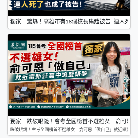
獨家｜驚爆！高雄市有18個校長集體被告 連人死了
獨家｜跌破眼鏡！會考全國榜首不選雄女 俞可恩「
跌破眼鏡！會考全國榜首不選雄女 俞可恩「做自己」就近讀新莊