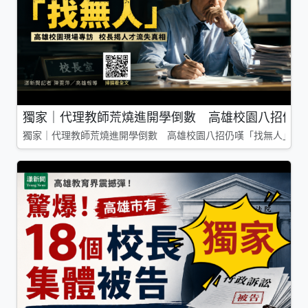
獨家｜代理教師荒燒進開學倒數 高雄校園八招仍嘆
獨家｜代理教師荒燒進開學倒數 高雄校園八招仍嘆「找無人」