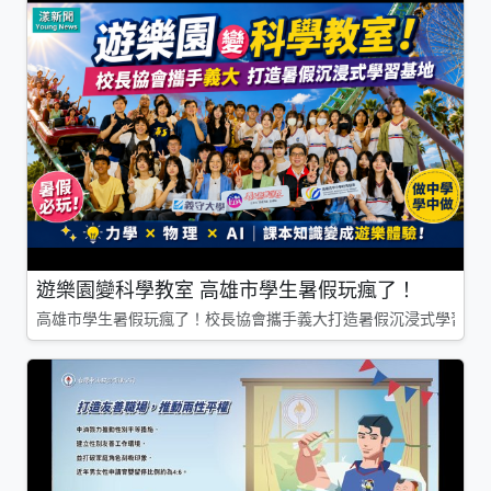
遊樂園變科學教室 高雄市學生暑假玩瘋了！
高雄市學生暑假玩瘋了！校長協會攜手義大打造暑假沉浸式學習基地