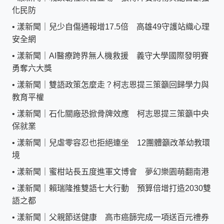
化民防
•
漾新聞｜兒少自傷通報增17.5倍 高雄49守護站織心理
安全網
•
漾新聞｜AI醫療跨界無人機救援 義守大學國際發明賽
勇奪六大獎
•
漾新聞｜雙語政策怎麼走？柯志恩提三策籲回歸學力與
教育平權
•
漾新聞｜石化關廠恐掀骨牌效應 柯志恩提三策籲中央
保就業
•
漾新聞｜兒虐零容忍也拒絕連坐 12團體籲改革幼教環
境
•
漾新聞｜蜜柑站長五度進軍文博會 夢幻樂園萌翻南港
•
漾新聞｜賴瑞隆推雙語七大行動 預算倍增打造2030雙
語之都
•
漾新聞｜父親節送健康 高市癌篩完成一項送百元禮券