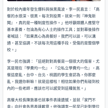
對於校內連年發生爆料與抹黑風波，李一民直言：「高
餐的水很深、很黑。每次到投票，就來一則『神鬼新
聞』，真的是一種制度性操作。」他呼籲媒體人應堅守
基本素養，勿淪為有心人士的操作工具；並對幕後操作
者喊話：「如果真心為高餐好，我們可以談，可以溝
通，甚至協調，不該每次用這種手段，受傷的是整個學
校。」
李一民也強調：「這絕對對高餐是一個很大的傷害，尤
其是現在『學費均一化』，『公私立學費均一化』，高
餐這麼亂，台中、台北、桃園的學生會認為，你那麼
亂，我選你幹嘛！就是這樣啦！相信如果你們有碰到校
內的一些老師，應該也可以感受到這種氣氛。」
高餐大校長陳敦基也就事件表達遺憾，並就「家門不
幸」向社會各界表達歉意。他強調李一民早已針對學位