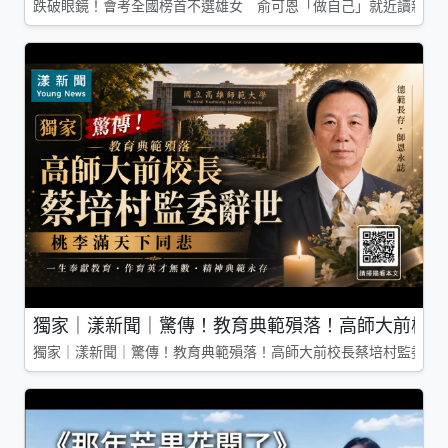
跌破眼鏡！會考全國榜首不選雄女 俞可恩「做自己」就近讀新莊
獨家｜漾新聞｜驚傳！教育典範殞落！高師大前校長
獨家｜漾新聞｜驚傳！教育典範殞落！高師大前校長蔡培村監委辭