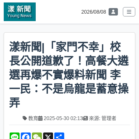
2026/08/08
漾新聞|「家門不幸」校
長公開道歉了！高餐大遴
選再爆不實爆料新聞 李
一民：不是烏龍是蓄意操
弄
教育
2025-05-30 02:13
來源: 管理者
L
F
W
X
S