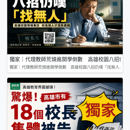
獨家｜代理教師荒燒進開學倒數 高雄校園八招仍嘆
獨家｜代理教師荒燒進開學倒數 高雄校園八招仍嘆「找無人」