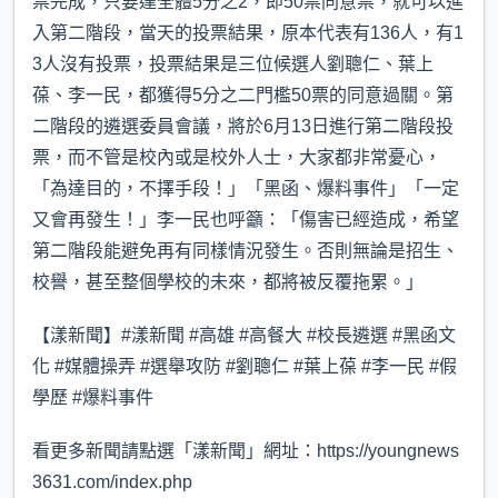
票完成，只要達全體5分之2，即50票同意票，就可以進
入第二階段，當天的投票結果，原本代表有136人，有1
3人沒有投票，投票結果是三位候選人劉聰仁、葉上
葆、李一民，都獲得5分之二門檻50票的同意過關。第
二階段的遴選委員會議，將於6月13日進行第二階段投
票，而不管是校內或是校外人士，大家都非常憂心，
「為達目的，不擇手段！」「黑函、爆料事件」「一定
又會再發生！」李一民也呼籲：「傷害已經造成，希望
第二階段能避免再有同樣情況發生。否則無論是招生、
校譽，甚至整個學校的未來，都將被反覆拖累。」
【漾新聞】#漾新聞 #高雄 #高餐大 #校長遴選 #黑函文
化 #媒體操弄 #選舉攻防 #劉聰仁 #葉上葆 #李一民 #假
學歷 #爆料事件
看更多新聞請點選「漾新聞」網址：https://youngnews
3631.com/index.php