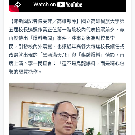
【漾新聞記者陳雯萍／高雄報導】國立高雄餐旅大學第
五屆校長遴選作業正值第一階段校內代表投票前夕，竟
再度傳出「爆料新聞」事件，涉事對象為副校長李一
民，引發校內外震撼，也讓近年高餐大每逢校長續任或
改選就出現的「黑函滿天飛」與「媒體爆料」情節，再
度上演。李一民直言：「這不是烏龍爆料，而是精心包
裝的惡質操作。」