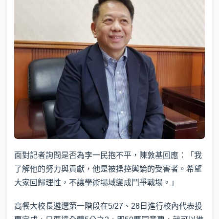
面對記者詢問是否為李一民抱不平，陳敦基回應：「我
了解他的努力與貢獻，他是被操控輿論的受害者。希望
大家回歸理性，不讓學術場域變成鬥爭戰場。」
高餐大校長遴選第一階段在5/27、28日進行校內代表投