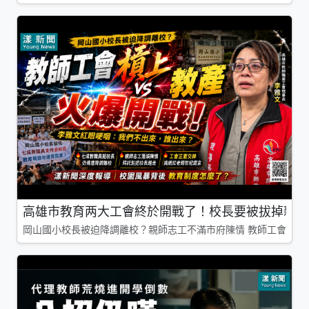
高雄市教育两大工會終於開戰了！校長要被拔掉親師
岡山國小校長被迫降調離校？親師志工不滿市府陳情 教師工會槓上