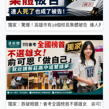
獨家｜驚爆！高雄市有18個校長集體被告 連人死了
獨家｜跌破眼鏡！會考全國榜首不選雄女 俞可恩「