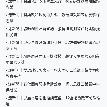
•
漾新聞｜雙語教育政策隔空交鋒 柯競辦籲賴瑞隆回歸
專業
•
漾新聞｜雙語政策攻防再升溫 賴瑞隆競辦五點反擊柯
志恩
•
漾新聞｜城鎮韌性演習登場 張博洋實測物資配售籲強
化民防
•
漾新聞｜兒少自傷通報增17.5倍 高雄49守護站織心理
安全網
•
漾新聞｜AI醫療跨界無人機救援 義守大學國際發明賽
勇奪六大獎
•
漾新聞｜雙語政策怎麼走？柯志恩提三策籲回歸學力與
教育平權
•
漾新聞｜石化關廠恐掀骨牌效應 柯志恩提三策籲中央
保就業
•
漾新聞｜兒虐零容忍也拒絕連坐 12團體籲改革幼教環
境