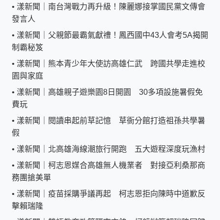
•
漾新聞｜南台灣戰力再升級！陳麗娜接掌國民黨文傳會
發言人
•
漾新聞｜父親節最霸氣獻禮！鳳西國中43人會考5A揭開
制霸秘笈
•
漾新聞｜熊本青少年大使訪高雄仁武 跨國共學走進校
園與家庭
•
漾新聞｜高雄親子遊樂園8日開園 30多項設施暑假免
費玩
•
漾新聞｜閱讀串起前草記憶 草衙分館打造祖孫共學暑
假
•
漾新聞｜北高雄海線潮旅行開跑 五大遊程深度玩漁村
•
漾新聞｜柯志恩媒合高雄無人機業者 對接亞利桑那商
務團搶美單
•
漾新聞｜疫苗採購爭議再起 柯志恩拒向陳時中道歉反
擊賴瑞隆