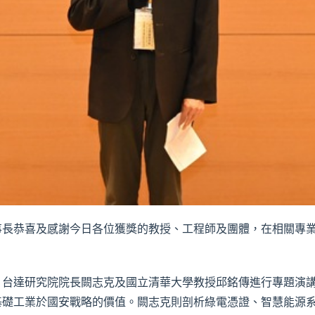
事長恭喜及感謝今日各位獲獎的教授、工程師及團體，在相關專
、台達研究院院長闕志克及國立清華大學教授邱銘傳進行專題演
礎工業於國安戰略的價值。闕志克則剖析綠電憑證、智慧能源系