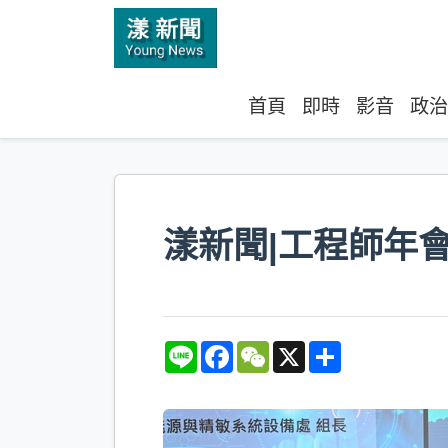
首頁
即時
影音
政治
漾新聞|工程師年會
L
F
W
X
S
i
a
e
h
n
c
C
a
e
e
h
r
b
a
e
o
t
o